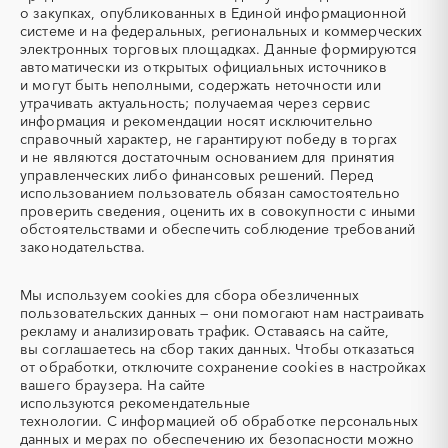
УДС (установки
УКПГ
о закупках, опубликованных в Единой информационной
депарафинизации скважин)
системе и на федеральных, региональных и коммерческих
электронных торговых площадках. Данные формируются
ЯТЭК
Аварийные работы
автоматически из открытых официальных источников
Авиаперевозка
Авиационные работы
и могут быть неполными, содержать неточности или
Авиационные работы
Автобус
утрачивать актуальность; получаемая через сервис
вертолетами
информация и рекомендации носят исключительно
справочный характер, не гарантируют победу в торгах
Автовозы
Автогрейдер
и не являются достаточным основанием для принятия
Автозапчасти
Автоматизация
управленческих либо финансовых решений. Перед
использованием пользователь обязан самостоятельно
Автомобили
Автомобильные весы
проверить сведения, оценить их в совокупности с иными
Авторский надзор
Автотранспорт
обстоятельствами и обеспечить соблюдение требований
законодательства.
Автоцистерны пожарные
Адсорбенты
Азот
Азотные компрессоры
Мы используем
cookies
для сбора обезличенных
Азотные станции
Акварель
пользовательских данных — они помогают нам настраивать
Аквариумы
Аккумуляторы
рекламу и анализировать трафик. Оставаясь на сайте,
вы соглашаетесь на сбор таких данных. Чтобы отказаться
Алкогольная продукция
Алмазное бурение
от обработки, отключите сохранение cookies в настройках
Алмазная резка
Алюминиевые
вашего браузера. На сайте
конструкции
используются
рекомендательные
технологии.
С информацией об обработке персональных
Алюминиевые профили
Алюминий
данных и мерах по обеспечению их безопасности можно