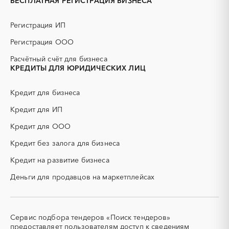
БЕСПЛАТНАЯ РЕГИСТРАЦИЯ БИЗНЕСА
ГНБ
ГРП (гидравлический
разрыв пласта)
Регистрация ИП
ГСМ
ДВП
Регистрация ООО
ДСП
ЕГЭ
Расчётный счёт для бизнеса
ЖКХ
ИБП
КРЕДИТЫ ДЛЯ ЮРИДИЧЕСКИХ ЛИЦ
КИП (контрольно-
КТП
измерительные приборы)
Кредит для бизнеса
МТР (материально-
НИОКР
технические ресурсы)
Кредит для ИП
НПЗ
ОКР (опытно-
Кредит для ООО
конструкторские работы)
ОСАГО
ПГС (песчано-гравийная
Кредит без залога для бизнеса
смесь)
Кредит на развитие бизнеса
РВД (рукава высокого
СВО
давления)
Деньги для продавцов на маркетплейсах
СКС (структурированные
СКУД
кабельные системы)
СОЖ (смазочно-
ТЭН
Сервис подбора тендеров «Поиск тендеров»
охлаждающие жидкости)
(Теплоэлектронагреватель)
предоставляет пользователям доступ к сведениям