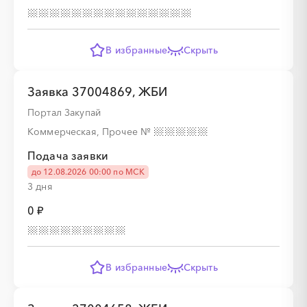
В избранные
Скрыть
░
░
░
░
░
Заявка 37004869, ЖБИ
░
░
░
░
░
░
░
░
░
Портал Закупай
Коммерческая, Прочее
№
Подача заявки
░
░
░
░
░
до 12.08.2026 00:00 по МСК
3 дня
0 ₽
░
░
░
░
░
░
░
░
░
В избранные
Скрыть
░
░
░
░
░