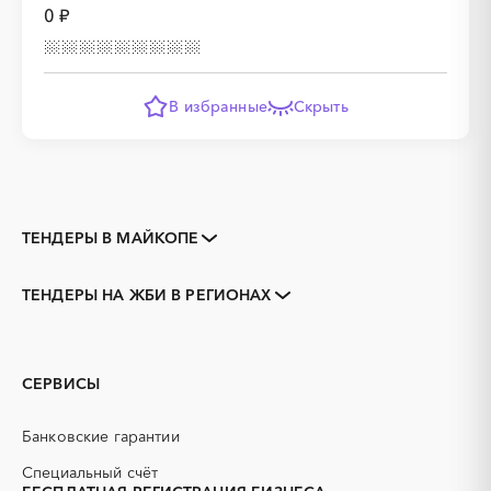
0 ₽
В избранные
Скрыть
ТЕНДЕРЫ В МАЙКОПЕ
Закупки коммерческих
Закупки малого объема
организаций
ТЕНДЕРЫ НА ЖБИ В РЕГИОНАХ
Тендеры заводов
1С
Адыгея
Адыгейск
3D печать
B2B
GPON
IT
СЕРВИСЫ
PR
Erp-системы
АЗС
АКЗ (антикоррозийная
Банковские гарантии
защита)
АЭС
БАД (Биологически
Специальный счёт
активные добавки)