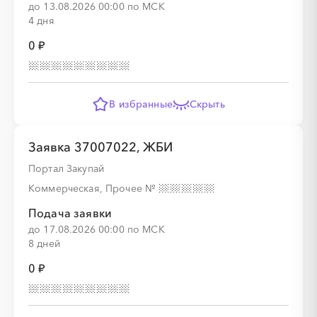
░
░
░
░
░
до 13.08.2026 00:00 по МСК
4 дня
0 ₽
░
░
░
░
░
░
░
░
░
В избранные
Скрыть
░
░
░
░
░
░
░
Заявка 37007022, ЖБИ
░
░
░
░
░
░
░
░
░
░
░
░
░
░
░
Портал Закупай
Коммерческая, Прочее
№
Подача заявки
░
░
░
░
░
до 17.08.2026 00:00 по МСК
8 дней
0 ₽
░
░
░
░
░
░
░
░
░