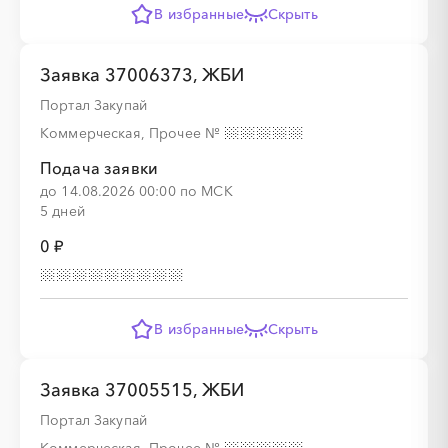
В избранные
Скрыть
░
░
░
░
░
Заявка 37006373, ЖБИ
Портал Закупай
░
░
░
░
░
░
░
░
░
Коммерческая, Прочее
№
Подача заявки
до 14.08.2026 00:00 по МСК
░
░
░
░
░
5 дней
0 ₽
░
░
░
░
░
░
░
░
░
В избранные
Скрыть
░
░
░
░
░
Заявка 37005515, ЖБИ
Портал Закупай
░
░
░
░
░
░
░
░
░