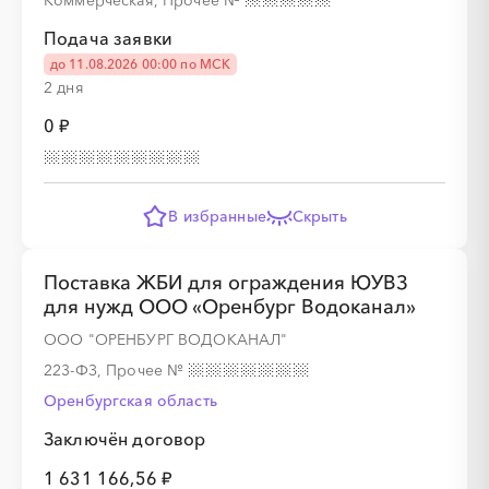
Коммерческая, Прочее
№
Подача заявки
до 11.08.2026 00:00 по МСК
░
░
░
░
░
2 дня
0 ₽
░
░
░
░
░
░
░
░
░
В избранные
Скрыть
░
░
░
░
░
Поставка ЖБИ для ограждения ЮУВЗ
для нужд ООО «Оренбург Водоканал»
░
░
░
░
░
░
░
░
░
ООО "ОРЕНБУРГ ВОДОКАНАЛ"
223-ФЗ, Прочее
№
Оренбургская область
░
░
░
░
░
Заключён договор
1 631 166,56 ₽
░
░
░
░
░
░
░
░
░