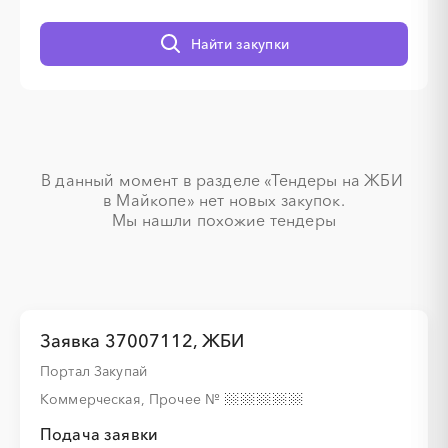
Найти закупки
░
░
░
░
░
░
░
░
░
░
░
░
░
░
В данный момент в разделе «Тендеры на ЖБИ 
в Майкопе» нет новых закупок.

░
░
░
░
░
░
░
░
░
Мы нашли похожие тендеры
░
░
░
░
░
Заявка 37007112, ЖБИ
░
░
░
░
░
░
░
░
░
Портал Закупай
Коммерческая, Прочее
№
Подача заявки