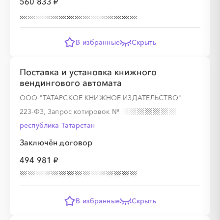
560 833 ₽
░
░
░
░
░
В избранные
Скрыть
░
░
░
░
░
░
░
░
░
░
░
░
░
░
░
Поставка и установка книжного
вендингового автомата
ООО "ТАТАРСКОЕ КНИЖНОЕ ИЗДАТЕЛЬСТВО"
223-ФЗ, Запрос котировок
№
░
░
░
░
░
республика Татарстан
Заключён договор
░
░
░
░
░
░
░
░
░
494 981 ₽
В избранные
Скрыть