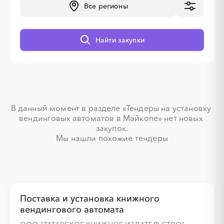
Все регионы
░
░
░
░
░
░
░
Найти закупки
░
░
░
░
░
░
░
░
░
░
░
░
░
░
░
░
░
░
░
░
░
░
В данный момент в разделе «Тендеры на установку 
вендинговых автоматов в Майкопе» нет новых 
░
░
░
░
░
░
░
░
░
░
░
░
░
░
░
закупок.

Мы нашли похожие тендеры
░
░
░
░
░
░
░
Поставка и установка книжного
░
░
░
░
░
░
░
░
░
░
░
░
░
░
░
вендингового автомата