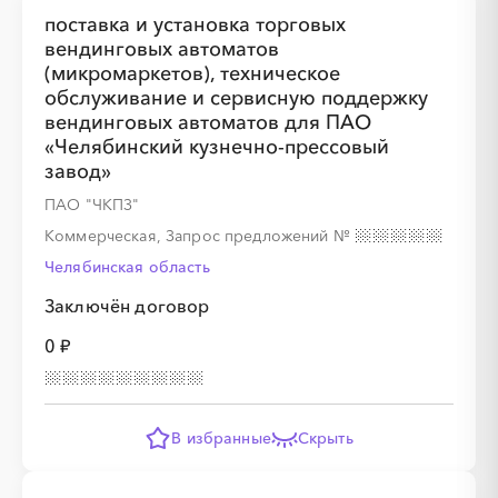
поставка и установка торговых
вендинговых автоматов
(микромаркетов), техническое
░
░
░
░
░
обслуживание и сервисную поддержку
вендинговых автоматов для ПАО
«Челябинский кузнечно-прессовый
░
░
░
░
░
░
░
░
░
░
░
░
░
░
░
завод»
ПАО "ЧКПЗ"
Коммерческая, Запрос предложений
№
Челябинская область
Заключён договор
░
░
░
░
░
0 ₽
░
░
░
░
░
░
░
░
░
░
░
░
░
░
░
В избранные
Скрыть