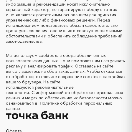
Автобус
Автовозы
информация и рекомендации носят исключительно
Автогрейдер
Автозапчасти
справочный характер, не гарантируют победу в торгах
и не являются достаточным основанием для принятия
Автоматизация
Автомобили
управленческих либо финансовых решений. Перед
Автомобильные весы
Авторский надзор
использованием пользователь обязан самостоятельно
проверить сведения, оценить их в совокупности с иными
Автотранспорт
Автоцистерны пожарные
обстоятельствами и обеспечить соблюдение требований
Адсорбенты
Азот
законодательства.
Азотные компрессоры
Азотные станции
Акварель
Аквариумы
Мы используем
cookies
для сбора обезличенных
пользовательских данных — они помогают нам настраивать
Аккумуляторы
Алкогольная продукция
рекламу и анализировать трафик. Оставаясь на сайте,
Алмазное бурение
Алмазная резка
вы соглашаетесь на сбор таких данных. Чтобы отказаться
от обработки, отключите сохранение cookies в настройках
Алюминиевые
Алюминиевые профили
вашего браузера. На сайте
конструкции
используются
рекомендательные
Алюминий
Аммоний
технологии.
С информацией об обработке персональных
данных и мерах по обеспечению их безопасности можно
Ангар
Антенны
ознакомиться в
Политике обработки персональных
Антискалант
Антрацит
данных.
Аппараты воздушного
Аргон
охлаждения
Аренда автобусов
Аренда автомобилей
Оферта