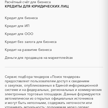
Расчётный счёт для бизнеса
ИБП
КИП (контрольно-
КРЕДИТЫ ДЛЯ ЮРИДИЧЕСКИХ ЛИЦ
измерительные приборы)
КТП
МТР (материально-
Кредит для бизнеса
технические ресурсы)
Кредит для ИП
НИОКР
НПЗ
ОКР (опытно-
ОСАГО
Кредит для ООО
конструкторские работы)
Кредит без залога для бизнеса
ПГС (песчано-гравийная
РВД (рукава высокого
смесь)
давления)
Кредит на развитие бизнеса
СВО
СКС (структурированные
Деньги для продавцов на маркетплейсах
кабельные системы)
СКУД
СОЖ (смазочно-
охлаждающие жидкости)
ТЭН
УДС (установки
Сервис подбора тендеров «Поиск тендеров»
(Теплоэлектронагреватель)
депарафинизации скважин)
предоставляет пользователям доступ к сведениям
о закупках, опубликованных в Единой информационной
УКПГ
ЯТЭК
системе и на федеральных, региональных и коммерческих
Аварийные работы
Авиаперевозка
электронных торговых площадках. Данные формируются
автоматически из открытых официальных источников
Авиационные работы
Авиационные работы
и могут быть неполными, содержать неточности или
вертолетами
утрачивать актуальность; получаемая через сервис