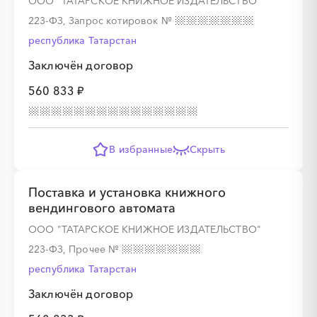
ООО "ТАТАРСКОЕ КНИЖНОЕ ИЗДАТЕЛЬСТВО"
223-ФЗ, Запрос котировок
№
республика Татарстан
Заключён договор
░
░
░
░
░
560 833 ₽
░
░
░
░
░
░
░
░
░
В избранные
Скрыть
Поставка и установка книжного
вендингового автомата
ООО "ТАТАРСКОЕ КНИЖНОЕ ИЗДАТЕЛЬСТВО"
░
░
░
░
░
░
░
░
░
223-ФЗ, Прочее
№
республика Татарстан
░
░
░
░
░
░
░
░
░
░
░
░
░
░
░
Заключён договор