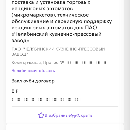
поставка и установка торговых
вендинговых автоматов
(микромаркетов), техническое
обслуживание и сервисную поддержку
вендинговых автоматов для ПАО
«Челябинский кузнечно-прессовый
░
░
░
░
░
завод»
ПАО "ЧЕЛЯБИНСКИЙ КУЗНЕЧНО-ПРЕССОВЫЙ
░
░
░
ЗАВОД"
░
░
░
░
░
░
░
░
░
░
░
░
Коммерческая, Прочее
№
Челябинская область
Заключён договор
0 ₽
В избранные
Скрыть