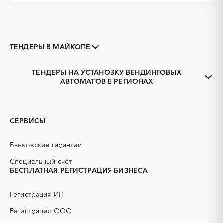
ТЕНДЕРЫ В МАЙКОПЕ
Закупки коммерческих
Закупки малого объема
организаций
ТЕНДЕРЫ НА УСТАНОВКУ ВЕНДИНГОВЫХ
Тендеры заводов
1С
АВТОМАТОВ В РЕГИОНАХ
Адыгея
Адыгейск
3D печать
B2B
GPON
IT
PR
Erp-системы
СЕРВИСЫ
АЗС
АКЗ (антикоррозийная
защита)
Банковские гарантии
АЭС
БАД (Биологически
активные добавки)
Специальный счёт
БЕСПЛАТНАЯ РЕГИСТРАЦИЯ БИЗНЕСА
ГНБ
ГРП (гидравлический
разрыв пласта)
Регистрация ИП
ГСМ
ДВП
ДСП
ЕГЭ
Регистрация ООО
ЖБИ
ЖКХ