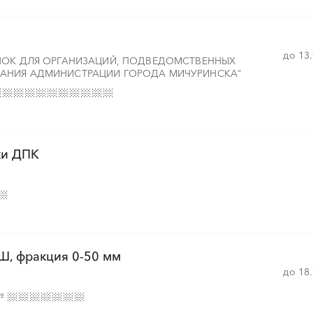
до 13
░
░
░
░
░
░
░
░
ПОК ДЛЯ ОРГАНИЗАЦИЙ, ПОДВЕДОМСТВЕННЫХ
░
░
░
░
░
░
░
АНИЯ АДМИНИСТРАЦИИ ГОРОДА МИЧУРИНСКА"
░
░
░
░
░
░
░
ки ДПК
, фракция 0-50 мм
до 18
№