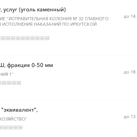
, услуг (уголь каменный)
░
░
░
░
░
░
░
до 14
ИЕ "ИСПРАВИТЕЛЬНАЯ КОЛОНИЯ № 32 ГЛАВНОГО
Ы ИСПОЛНЕНИЯ НАКАЗАНИЙ ПО ИРКУТСКОЙ
░
░
░
░
░
░
░
░
░
░
░
░
░
░
░
, фракция 0-50 мм
░
░
░
░
░
░
░
░
░
░
░
░
░
░
░
до 18
ИЯ 1"
░
░
░
░
░
░
░
░
░
░
░
░
░
░
░
"эквивалент",
░
░
░
░
░
░
░
░
░
░
░
░
░
░
░
до 13
ХОЗЯЙСТВО"
░
░
░
░
░
░
░
░
░
░
░
░
░