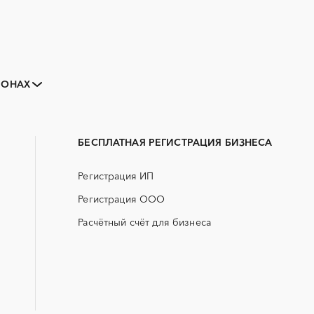
Закупки малого объема
Тендеры заводов
ИОНАХ
B2B
GPON
Адыгейск
Erp-системы
АЗС
БАД (Биологически активные
ГНБ
добавки)
БЕСПЛАТНАЯ РЕГИСТРАЦИЯ БИЗНЕСА
ДВП
ДСП
Регистрация ИП
ЖКХ
ИБП
Регистрация ООО
МТР (материально-технические
НИОКР
ресурсы)
Расчётный счёт для бизнеса
ОСАГО
ПГС (песчано-гравийная 
СКС (структурированные
СКУД
кабельные системы)
УДС (установки депарафинизации
УКПГ
скважин)