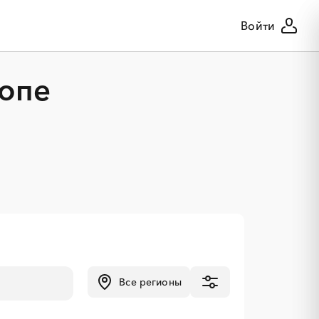
Войти
копе
Все регионы