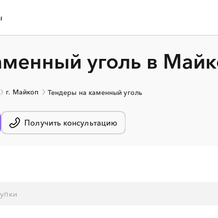
ы
аменный уголь в Май
г. Майкоп
Тендеры на каменный уголь
Получить консультацию
░
░
░
░
░
░
░
░
░