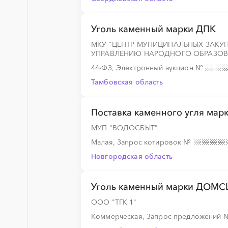
░
░
░
░
░
░
░
░
░
░
░
░
░
Уголь каменный марки ДПК
МКУ "ЦЕНТР МУНИЦИПАЛЬНЫХ ЗАКУ
░
░
░
░
░
░
░
░
░
░
░
░
░
░
░
УПРАВЛЕНИЮ НАРОДНОГО ОБРАЗОВ
44-ФЗ, Электронный аукцион
№
Тамбовская область
░
░
░
░
░
░
░
░
░
░
░
░
░
Поставка каменного угля мар
МУП "ВОДОСБЫТ"
Малая, Запрос котировок
№
Новгородская область
Уголь каменный марки ДОМСШ
ООО "ТГК 1"
Коммерческая, Запрос предложений