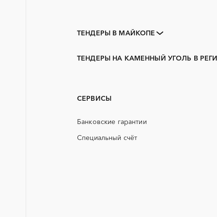
ТЕНДЕРЫ В МАЙКОПЕ
Закупки коммерческих
организаций
ТЕНДЕРЫ НА КАМЕННЫЙ УГОЛЬ В РЕГ
3D печать
Адыгея
PR
АЭС
СЕРВИСЫ
ГСМ
Банковские гарантии
ЖБИ
Специальный счёт
КТП
ОКР (опытно-конструкторские
работы)
СВО
ТЭН (Теплоэлектронагреватель)