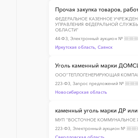
Прочая закупка товаров, работ
ФЕДЕРАЛЬНОЕ КАЗЕННОЕ УЧРЕЖДЕН
░
░
░
░
░
░
░
░
░
░
░
░
░
УПРАВЛЕНИЯ ФЕДЕРАЛЬНОЙ СЛУЖБ
ОБЛАСТИ"
44-ФЗ, Электронный аукцион
№
Иркутская область, Саянск
░
░
░
░
░
░
░
Уголь каменный марки ДОМСШ
░
░
░
░
░
ООО"ТЕПЛОГЕНЕРИРУЮЩАЯ КОМПАН
223-ФЗ, Запрос предложений
№
Новосибирская область
░
░
░
░
░
каменный уголь марки ДР или 
░
░
░
░
░
МУП "ВОСТОЧНОЕ КОММУНАЛЬНОЕ 
223-ФЗ, Электронный аукцион
№
Свердловская область