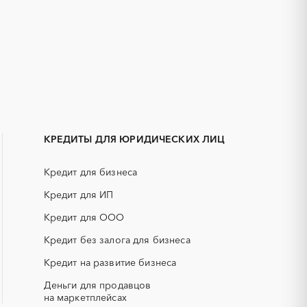
1С
IT
АКЗ (антикоррозийная защита)
ГРП (гидравлический разрыв
пласта)
КРЕДИТЫ ДЛЯ ЮРИДИЧЕСКИХ ЛИЦ
ЕГЭ
Кредит для бизнеса
КИП (контрольно-измерительные
приборы)
Кредит для ИП
НПЗ
Кредит для ООО
смесь)
РВД (рукава высокого давления)
Кредит без залога для бизнеса
Кредит на развитие бизнеса
СОЖ (смазочно-охлаждающие
жидкости)
Деньги для продавцов
ЯТЭК
на маркетплейсах