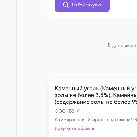
Найти закупки
░
░
░
░
░
░
░
░
░
░
░
░
░
░
░
░
░
░
░
░
В данный мо
░
░
░
░
░
░
░
Каменный уголь (Каменный уг
░
░
░
░
░
░
░
░
░
░
░
░
░
золы не более 3,5%), Каменн
(содержание золы не более 9
ООО "БЗФ"
░
░
░
░
░
Коммерческая, Запрос предложений
Иркутская область
░
░
░
░
░
░
░