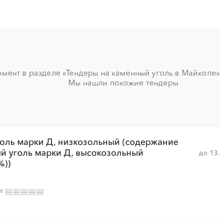
░
░
░
░
░
░
░
░
░
░
░
░
░
░
░
░
░
░
░
░
мент в разделе «Тендеры на каменный уголь в Майкопе» н
Мы нашли похожие тендеры
░
░
░
░
░
░
░
░
░
░
░
░
░
░
░
░
░
░
░
░
оль марки Д, низкозольный (содержание
ый уголь марки Д, высокозольный
до 13
%))
░
░
░
░
░
░
░
░
░
░
░
░
░
░
░
№
░
░
░
░
░
░
░
░
░
░
░
░
░
░
░