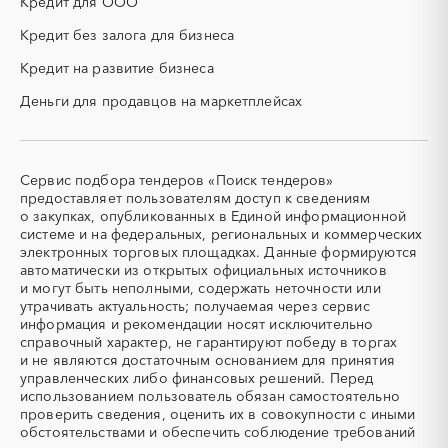
Кредит для ООО
ОКР (опытно-
ОСАГО
конструкторские работы)
Кредит без залога для бизнеса
ПГС (песчано-гравийная
РВД (рукава высокого
Кредит на развитие бизнеса
смесь)
давления)
Деньги для продавцов на маркетплейсах
СВО
СКС (структурированные
кабельные системы)
СКУД
СОЖ (смазочно-
охлаждающие жидкости)
Сервис подбора тендеров «Поиск тендеров»
ТЭН
УДС (установки
предоставляет пользователям доступ к сведениям
(Теплоэлектронагреватель)
депарафинизации скважин)
о закупках, опубликованных в Единой информационной
системе и на федеральных, региональных и коммерческих
УКПГ
ЯТЭК
электронных торговых площадках. Данные формируются
Аварийные работы
Авиаперевозка
автоматически из открытых официальных источников
Авиационные работы
Авиационные работы
и могут быть неполными, содержать неточности или
вертолетами
утрачивать актуальность; получаемая через сервис
информация и рекомендации носят исключительно
Автобус
Автовозы
справочный характер, не гарантируют победу в торгах
Автогрейдер
Автозапчасти
и не являются достаточным основанием для принятия
управленческих либо финансовых решений. Перед
Автоматизация
Автомобили
использованием пользователь обязан самостоятельно
Автомобильные весы
Авторский надзор
проверить сведения, оценить их в совокупности с иными
обстоятельствами и обеспечить соблюдение требований
Автотранспорт
Автоцистерны пожарные