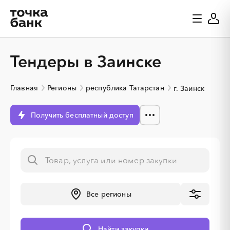
Тендеры в Заинске
Главная
Регионы
республика Татарстан
г. Заинск
Получить бесплатный доступ
Все регионы
░
░
░
░
░
░
░
░
░
░
░
░
░
Найти закупки