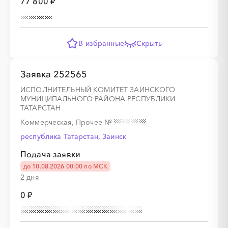
77 800 ₽
░
░
░
░
В избранные
Скрыть
░
░
░
░
░
░
░
░
░
░
░
░
Заявка 252565
ИСПОЛНИТЕЛЬНЫЙ КОМИТЕТ ЗАИНСКОГО
МУНИЦИПАЛЬНОГО РАЙОНА РЕСПУБЛИКИ
░
░
░
░
ТАТАРСТАН
Коммерческая, Прочее
№
республика Татарстан, Заинск
░
░
░
░
░
░
░
░
░
░
░
░
Подача заявки
до 10.08.2026 00:00 по МСК
2 дня
░
░
░
░
0 ₽
░
░
░
░
░
░
░
░
░
░
░
░