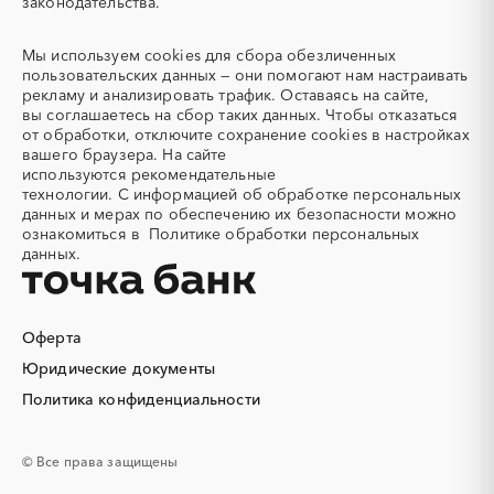
законодательства.
Адсорбенты
Азот
Азотные компрессоры
Азотные станции
Мы используем
cookies
для сбора обезличенных
Акварель
Аквариумы
пользовательских данных — они помогают нам настраивать
рекламу и анализировать трафик. Оставаясь на сайте,
Аккумуляторы
Алкогольная продукция
вы соглашаетесь на сбор таких данных. Чтобы отказаться
Алмазное бурение
Алмазная резка
от обработки, отключите сохранение cookies в настройках
вашего браузера. На сайте
Алюминиевые
Алюминиевые профили
используются
рекомендательные
конструкции
технологии.
С информацией об обработке персональных
Алюминий
Аммоний
данных и мерах по обеспечению их безопасности можно
ознакомиться в
Политике обработки персональных
Ангар
Антенны
данных.
Антискалант
Антрацит
Аппараты воздушного
Аргон
охлаждения
Оферта
Аренда автобусов
Аренда автомобилей
Юридические документы
Аренда погрузчика
Аренда помещений
Аренда спецтехники с
Арматурная сетка
Политика конфиденциальности
экипажем
Арматурные каркасы для
Арфы
© Все права защищены
свай