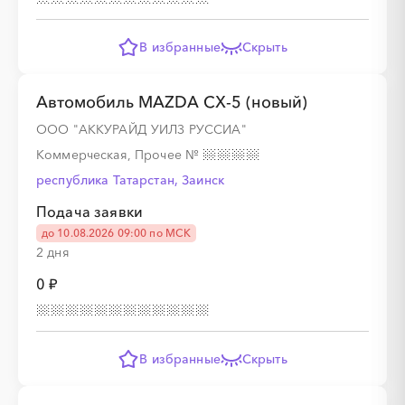
░
░
░
░
В избранные
Скрыть
░
░
░
░
░
░
░
░
░
░
░
░
Автомобиль MAZDA CX-5 (новый)
ООО "АККУРАЙД УИЛЗ РУССИА"
Коммерческая, Прочее
№
░
░
░
░
республика Татарстан, Заинск
Подача заявки
░
░
░
░
░
░
░
░
░
░
░
░
до 10.08.2026 09:00 по МСК
2 дня
0 ₽
░
░
░
░
░
░
░
░
░
░
░
░
░
В избранные
Скрыть
░
░
░
░