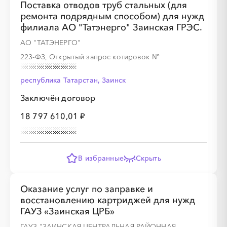
Поставка отводов труб стальных (для
ремонта подрядным способом) для нужд
филиала АО "Татэнерго" Заинская ГРЭС.
АО "ТАТЭНЕРГО"
░
░
░
░
░
░
░
223-ФЗ, Открытый запрос котировок
№
республика Татарстан, Заинск
░
░
░
░
░
░
░
Заключён договор
18 797 610,01 ₽
В избранные
Скрыть
░
░
░
░
░
░
░
░
░
░
░
░
░
Оказание услуг по заправке и
восстановлению картриджей для нужд
░
░
░
░
ГАУЗ «Заинская ЦРБ»
ГАУЗ "ЗАИНСКАЯ ЦЕНТРАЛЬНАЯ РАЙОННАЯ