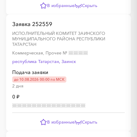
В избранные
Скрыть
Заявка 252559
░
░
░
░
ИСПОЛНИТЕЛЬНЫЙ КОМИТЕТ ЗАИНСКОГО
МУНИЦИПАЛЬНОГО РАЙОНА РЕСПУБЛИКИ
ТАТАРСТАН
Коммерческая, Прочее
№
░
░
░
░
░
░
░
░
░
░
░
░
республика Татарстан, Заинск
Подача заявки
до 10.08.2026 00:00 по МСК
2 дня
░
░
░
░
░
░
░
0 ₽
░
░
░
░
░
░
░
В избранные
Скрыть