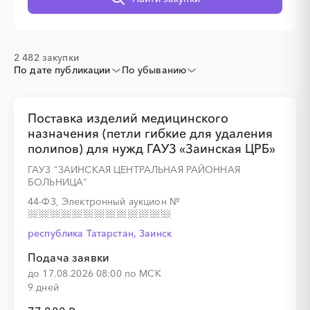
░
░
░
░
2 482 закупки
По дате публикации
По убыванию
░
░
░
░
Поставка изделий медицинского
назначения (петли гибкие для удаления
░
░
░
░
░
░
░
░
░
░
░
░
░
░
░
полипов) для нужд ГАУЗ «Заинская ЦРБ»
ГАУЗ "ЗАИНСКАЯ ЦЕНТРАЛЬНАЯ РАЙОННАЯ
БОЛЬНИЦА"
44-ФЗ, Электронный аукцион
№
░
░
░
░
республика Татарстан, Заинск
Подача заявки
до 17.08.2026 08:00 по МСК
░
░
░
░
░
░
░
░
░
░
░
░
░
░
░
9 дней