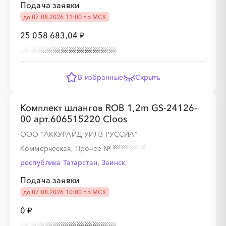
Подача заявки
до 07.08.2026 11:00 по МСК
░
░
░
░
25 058 683,04 ₽
В избранные
Скрыть
░
░
░
░
░
░
░
Комплект шлангов ROB 1,2m GS-24126-
░
░
░
░
░
░
░
00 арт.606515220 Cloos
ООО "АККУРАЙД УИЛЗ РУССИА"
Коммерческая, Прочее
№
░
░
░
░
республика Татарстан, Заинск
Подача заявки
░
░
░
░
░
░
░
░
░
░
░
░
до 07.08.2026 10:00 по МСК
0 ₽