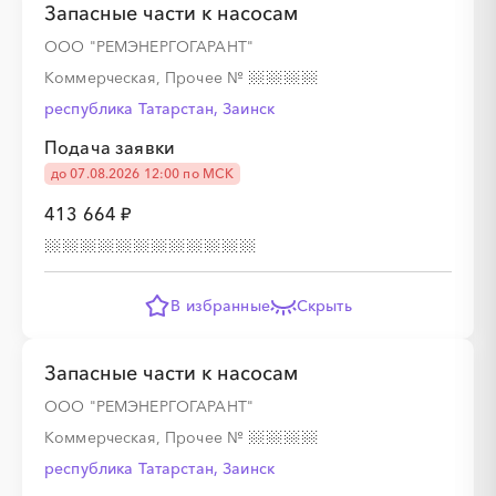
Запасные части к насосам
░
░
░
░
░
░
░
░
░
░
░
░
░
ООО "РЕМЭНЕРГОГАРАНТ"
Коммерческая, Прочее
№
республика Татарстан, Заинск
░
░
░
░
Подача заявки
до 07.08.2026 12:00 по МСК
413 664 ₽
░
░
░
░
В избранные
Скрыть
░
░
░
░
░
░
░
░
░
░
░
░
Запасные части к насосам
ООО "РЕМЭНЕРГОГАРАНТ"
Коммерческая, Прочее
№
░
░
░
░
░
░
░
░
░
░
░
░
░
республика Татарстан, Заинск