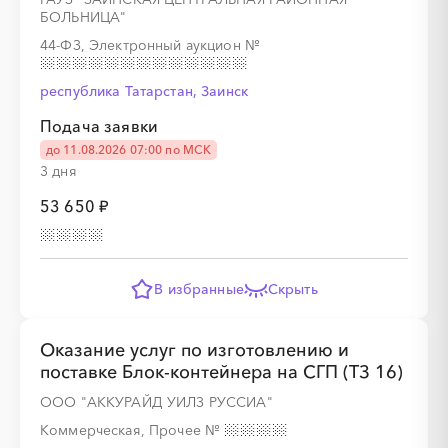
БОЛЬНИЦА"
44-ФЗ, Электронный аукцион
№
республика Татарстан, Заинск
░
░
░
░
░
░
░
░
░
░
░
░
░
Подача заявки
до 11.08.2026 07:00 по МСК
3 дня
░
░
░
░
53 650 ₽
░
░
░
░
В избранные
Скрыть
░
░
░
░
░
░
░
░
░
░
░
░
Оказание услуг по изготовлению и
поставке Блок-контейнера на СГП (ТЗ 16)
ООО "АККУРАЙД УИЛЗ РУССИА"
Коммерческая, Прочее
№