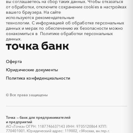
вы соглашаетесь на сбор таких данных. Чтобы отказаться
Алмазное бурение
Алмазная резка
от обработки, отключите сохранение cookies в настройках
вашего браузера. На сайте
Алюминиевые
Алюминиевые профили
используются
рекомендательные
конструкции
технологии.
С информацией об обработке персональных
Алюминий
Аммоний
данных и мерах по обеспечению их безопасности можно
ознакомиться в
Политике обработки персональных
Ангар
Антенны
данных.
Антискалант
Антрацит
Аппараты воздушного
Аргон
охлаждения
Оферта
Аренда автобусов
Аренда автомобилей
Юридические документы
Аренда погрузчика
Аренда помещений
Аренда спецтехники с
Арматурная сетка
Политика конфиденциальности
экипажем
Арматурные каркасы для
Арфы
© Все права защищены
свай
Архитектурная подсветка
Асфальт
Асфальтирование дорог
Аттракционы
Точка — банк для предпринимателей
Аудиоролики
Аудиторские услуги
и предприятий
АО «Точка» ОГРН: 1187746637143 ИНН: 9705120864 КПП:
Аутсорсинг
Аутсорсинг персонала
770401001. Юридический адрес: 119002, г.Москва, вн.тер.г.