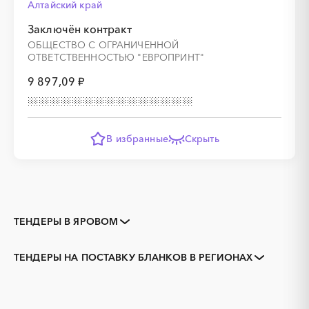
Алтайский край
Заключён контракт
ОБЩЕСТВО С ОГРАНИЧЕННОЙ
ОТВЕТСТВЕННОСТЬЮ "ЕВРОПРИНТ"
9 897,09 ₽
В избранные
Скрыть
ТЕНДЕРЫ В ЯРОВОМ
Закупки коммерческих
Закупки малого объема
организаций
ТЕНДЕРЫ НА ПОСТАВКУ БЛАНКОВ В РЕГИОНАХ
Тендеры заводов
1С
Алтайский край
Алейск
3D печать
B2B
Барнаул
Белокуриха
GPON
IT
Бийск
Горняк