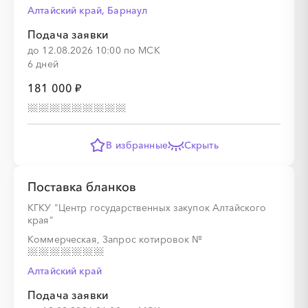
Алтайский край, Барнаул
░
░
░
░
░
░
░
Подача заявки
до 12.08.2026 10:00 по МСК
6 дней
181 000 ₽
░
░
░
░
░
░
░
░
░
░
░
░
░
В избранные
Скрыть
░
░
░
░
░
░
░
Поставка бланков
КГКУ "Центр государственных закупок Алтайского
края"
Коммерческая, Запрос котировок
№
░
░
░
░
░
░
░
░
░
░
░
░
░
Алтайский край
Подача заявки