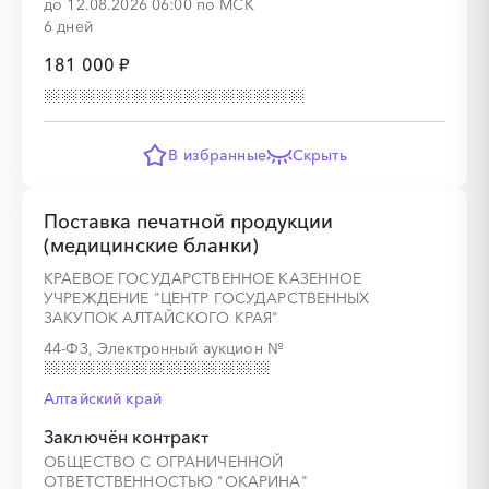
до 12.08.2026 06:00 по МСК
░
░
░
░
░
░
░
6 дней
181 000 ₽
░
░
░
░
░
░
░
░
░
░
░
░
░
В избранные
Скрыть
Поставка печатной продукции
░
░
░
░
░
░
░
(медицинские бланки)
КРАЕВОЕ ГОСУДАРСТВЕННОЕ КАЗЕННОЕ
УЧРЕЖДЕНИЕ "ЦЕНТР ГОСУДАРСТВЕННЫХ
ЗАКУПОК АЛТАЙСКОГО КРАЯ"
44-ФЗ, Электронный аукцион
№
░
░
░
░
░
░
░
░
░
░
░
░
░
Алтайский край
Заключён контракт
░
░
░
░
░
░
░
░
░
░
░
░
░
ОБЩЕСТВО С ОГРАНИЧЕННОЙ
ОТВЕТСТВЕННОСТЬЮ "ОКАРИНА"