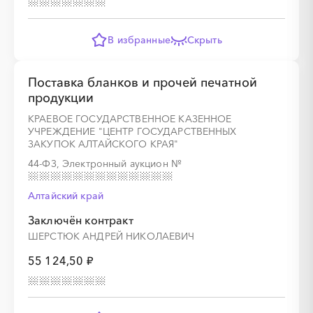
░
░
░
░
░
░
░
В избранные
Скрыть
░
░
░
░
░
░
░
░
░
░
░
░
░
░
░
Поставка бланков и прочей печатной
продукции
КРАЕВОЕ ГОСУДАРСТВЕННОЕ КАЗЕННОЕ
УЧРЕЖДЕНИЕ "ЦЕНТР ГОСУДАРСТВЕННЫХ
ЗАКУПОК АЛТАЙСКОГО КРАЯ"
44-ФЗ, Электронный аукцион
№
░
░
░
░
░
░
░
Алтайский край
░
░
░
░
░
░
░
░
░
░
░
░
░
░
░
Заключён контракт
ШЕРСТЮК АНДРЕЙ НИКОЛАЕВИЧ
55 124,50 ₽
░
░
░
░
░
░
░
░
░
░
░
░
░