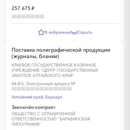
257 675 ₽
░
░
░
░
░
░
░
░
░
░
░
░
░
В избранные
Скрыть
░
░
░
░
░
░
░
░
░
░
░
░
░
░
░
Поставка полиграфической продукции
(журналы, бланки)
КРАЕВОЕ ГОСУДАРСТВЕННОЕ КАЗЕННОЕ
УЧРЕЖДЕНИЕ "ЦЕНТР ГОСУДАРСТВЕННЫХ
░
░
░
░
░
░
░
ЗАКУПОК АЛТАЙСКОГО КРАЯ"
44-ФЗ, Электронный аукцион
№
░
░
░
░
░
░
░
░
░
Алтайский край, Барнаул
Заключён контракт
ОБЩЕСТВО С ОГРАНИЧЕННОЙ
ОТВЕТСТВЕННОСТЬЮ "БАРАБИНСКАЯ
░
░
░
░
░
░
░
ТИПОГРАФИЯ"