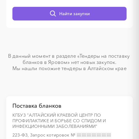
Найти закупки
░
░
░
░
░
░
░
░
░
В данный момент в разделе «Тендеры на поставку 
░
░
░
░
░
░
░
бланков в Яровом» нет новых закупок.

Мы нашли похожие тендеры в Алтайском крае
░
░
░
░
░
░
░
░
░
░
░
░
░
░
░
Поставка бланков
КГБУЗ "АЛТАЙСКИЙ КРАЕВОЙ ЦЕНТР ПО
ПРОФИЛАКТИКЕ И БОРЬБЕ СО СПИДОМ И
░
░
░
░
░
░
░
░
░
░
░
░
░
ИНФЕКЦИОННЫМИ ЗАБОЛЕВАНИЯМИ"
223-ФЗ, Запрос котировок
№