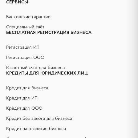
СЕРВИСЫ
PR
Erp-системы
Заринск
Змеиногорск
АЗС
АКЗ (антикоррозийная
Камень-на-Оби
Новоалтайск
Банковские гарантии
защита)
Рубцовск
Славгород
АЭС
БАД (Биологически
Специальный счёт
активные добавки)
БЕСПЛАТНАЯ РЕГИСТРАЦИЯ БИЗНЕСА
ГНБ
ГРП (гидравлический
разрыв пласта)
Регистрация ИП
ГСМ
ДВП
Регистрация ООО
ДСП
ЕГЭ
Расчётный счёт для бизнеса
ЖБИ
ЖКХ
КРЕДИТЫ ДЛЯ ЮРИДИЧЕСКИХ ЛИЦ
ИБП
КИП (контрольно-
измерительные приборы)
Кредит для бизнеса
КТП
МТР (материально-
технические ресурсы)
Кредит для ИП
НИОКР
НПЗ
Кредит для ООО
ОКР (опытно-
ОСАГО
конструкторские работы)
Кредит без залога для бизнеса
ПГС (песчано-гравийная
РВД (рукава высокого
Кредит на развитие бизнеса
смесь)
давления)