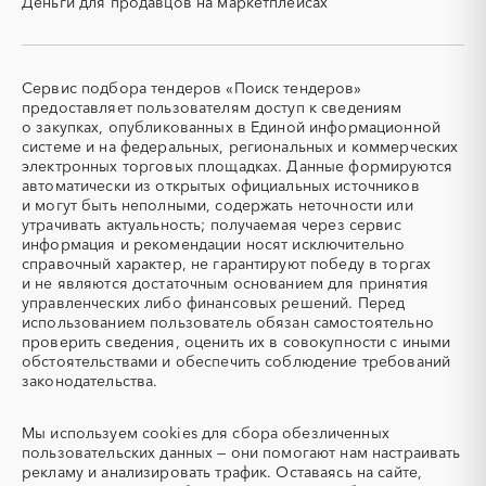
Деньги для продавцов на маркетплейсах
СВО
СКС (структурированные
кабельные системы)
СКУД
СОЖ (смазочно-
охлаждающие жидкости)
Сервис подбора тендеров «Поиск тендеров»
ТЭН
УДС (установки
предоставляет пользователям доступ к сведениям
(Теплоэлектронагреватель)
депарафинизации скважин)
о закупках, опубликованных в Единой информационной
системе и на федеральных, региональных и коммерческих
УКПГ
ЯТЭК
электронных торговых площадках. Данные формируются
Аварийные работы
Авиаперевозка
автоматически из открытых официальных источников
Авиационные работы
Авиационные работы
и могут быть неполными, содержать неточности или
вертолетами
утрачивать актуальность; получаемая через сервис
информация и рекомендации носят исключительно
Автобус
Автовозы
справочный характер, не гарантируют победу в торгах
Автогрейдер
Автозапчасти
и не являются достаточным основанием для принятия
управленческих либо финансовых решений. Перед
Автоматизация
Автомобили
использованием пользователь обязан самостоятельно
Автомобильные весы
Авторский надзор
проверить сведения, оценить их в совокупности с иными
обстоятельствами и обеспечить соблюдение требований
Автотранспорт
Автоцистерны пожарные
законодательства.
Адсорбенты
Азот
Азотные компрессоры
Азотные станции
Мы используем
cookies
для сбора обезличенных
Акварель
Аквариумы
пользовательских данных — они помогают нам настраивать
рекламу и анализировать трафик. Оставаясь на сайте,
Аккумуляторы
Алкогольная продукция