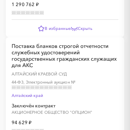
1 290 762 ₽
░
░
░
░
░
░
░
░
░
░
░
░
░
░
░
В избранные
Скрыть
░
░
░
░
░
░
░
░
░
░
░
░
░
Поставка бланков строгой отчетности
служебных удостоверений
государственных гражданских служащих
для АКС
░
░
░
░
░
░
░
АЛТАЙСКИЙ КРАЕВОЙ СУД
44-ФЗ, Электронный аукцион
№
░
░
░
░
░
░
░
Алтайский край
Заключён контракт
АКЦИОНЕРНОЕ ОБЩЕСТВО "ОПЦИОН"
░
░
░
░
░
░
░
░
░
94 629 ₽