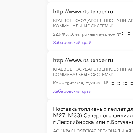
http://www.rts-tender.ru
КРАЕВОЕ ГОСУДАРСТВЕННОЕ УНИТА
░
░
░
░
░
░
░
КОММУНАЛЬНЫЕ СИСТЕМЫ"
223-ФЗ, Электронный аукцион
№
░
░
░
░
Хабаровский край
http://www.rts-tender.ru
░
░
░
░
░
░
░
░
░
░
░
░
░
КРАЕВОЕ ГОСУДАРСТВЕННОЕ УНИТА
КОММУНАЛЬНЫЕ СИСТЕМЫ"
Коммерческая, Аукцион
№
Хабаровский край
Поставка топливных пеллет дл
№27, №33) Северного филиала
г.Лесосибирска или п.Богучан
АО "КРАСНОЯРСКАЯ РЕГИОНАЛЬНАЯ 