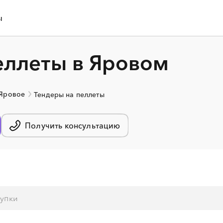
ы
еллеты в Яровом
 Яровое
Тендеры на пеллеты
Получить консультацию
░
░
░
░
░
░
░
░
░
░
░
░
░
░
░