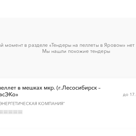
░
░
░
░
░
░
░
░
░
░
░
░
░
░
░
░
й момент в разделе «Тендеры на пеллеты в Яровом» нет н
Мы нашли похожие тендеры
░
░
░
░
░
░
░
░
░
░
░
░
░
░
░
░
░
░
░
░
░
░
░
░
еллет в мешках мкр. (г.Лесосибирск –
расЭКо»
до 17
ЭНЕРГЕТИЧЕСКАЯ КОМПАНИЯ"
░
░
░
░
░
░
░
░
░
░
░
░
░
░
░