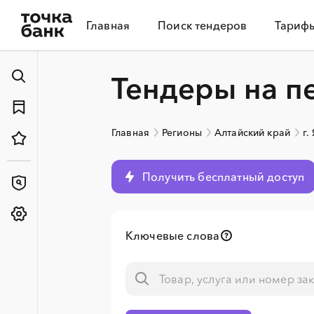
Главная
Поиск тендеров
Тариф
Тендеры на п
Главная
Регионы
Алтайский край
г.
Получить бесплатный доступ
Ключевые слова
░
░
░
░
░
░
░