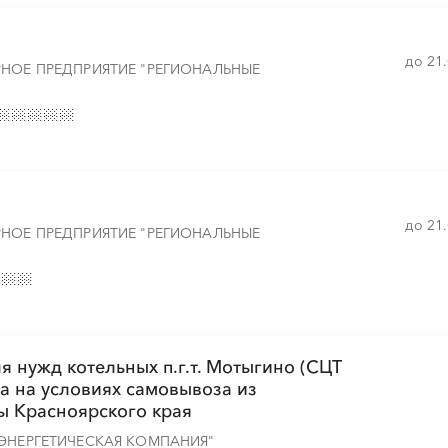
до 21
РНОЕ ПРЕДПРИЯТИЕ "РЕГИОНАЛЬНЫЕ
░
░
░
░
░
░
░
░
░
░
░
░
░
░
░
░
░
░
░
░
░
░
░
░
░
░
░
░
до 21
РНОЕ ПРЕДПРИЯТИЕ "РЕГИОНАЛЬНЫЕ
я нужд котельных п.г.т. Мотыгино (СЦТ
 на условиях самовывоза из
ы Красноярского края
ЭНЕРГЕТИЧЕСКАЯ КОМПАНИЯ"