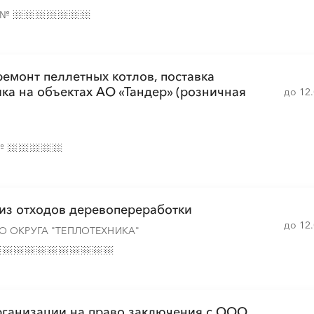
№
емонт пеллетных котлов, поставка
ика на объектах АО «Тандер» (розничная
до 12
№
 из отходов деревопереработки
до 12
 ОКРУГА "ТЕПЛОТЕХНИКА"
рганизации на право заключения с ООО