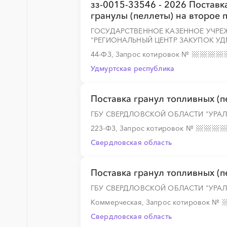
зз-0015-33546 - 2026 Поставк
░
░
░
░
░
░
░
гранулы (пеллеты) на второе 
ГОСУДАРСТВЕННОЕ КАЗЕННОЕ УЧРЕ
"РЕГИОНАЛЬНЫЙ ЦЕНТР ЗАКУПОК У
44-ФЗ, Запрос котировок
№
░
░
░
░
░
Удмуртская республика
░
░
░
░
░
░
░
░
░
░
░
░
░
Поставка гранул топливных (
ГБУ СВЕРДЛОВСКОЙ ОБЛАСТИ "УРА
223-ФЗ, Запрос котировок
№
░
░
░
░
░
░
░
Свердловская область
Поставка гранул топливных (
ГБУ СВЕРДЛОВСКОЙ ОБЛАСТИ "УРА
░
░
░
░
░
Коммерческая, Запрос котировок
№
Свердловская область
░
░
░
░
░
░
░
░
░
░
░
░
░