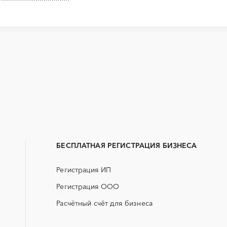
Закупки малого объема
Тендеры заводов
B2B
GPON
Алейск
Барнаул
Erp-системы
АЗС
Горняк
Заринск
БАД (Биологически активные
ГНБ
Новоалтайск
Рубцовск
добавки)
БЕСПЛАТНАЯ РЕГИСТРАЦИЯ БИЗНЕСА
ДВП
ДСП
Регистрация ИП
ЖКХ
ИБП
Регистрация ООО
МТР (материально-технические
НИОКР
ресурсы)
Расчётный счёт для бизнеса
ОСАГО
ПГС (песчано-гравийная 