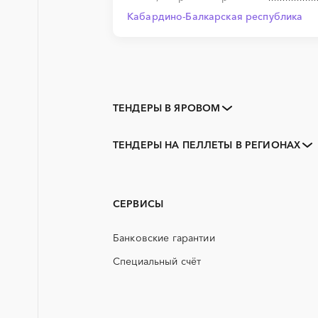
Кабардино-Балкарская республика
ТЕНДЕРЫ В ЯРОВОМ
Закупки коммерческих
организаций
ТЕНДЕРЫ НА ПЕЛЛЕТЫ В РЕГИОНАХ
3D печать
Алтайский край
PR
Бийск
АЭС
Камень-на-Оби
СЕРВИСЫ
ГСМ
Банковские гарантии
ЖБИ
Специальный счёт
КТП
ОКР (опытно-конструкторские
работы)