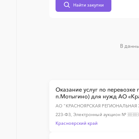
Найти закупки
░
░
░
░
░
░
░
░
░
░
░
░
░
░
░
░
░
░
░
░
В данны
░
░
░
░
░
░
░
░
░
░
░
░
░
░
Оказание услуг по перевозке п
п.Мотыгино) для нужд АО «К
АО "КРАСНОЯРСКАЯ РЕГИОНАЛЬНАЯ 
░
░
░
░
░
░
░
223-ФЗ, Электронный аукцион
№
Красноярский край