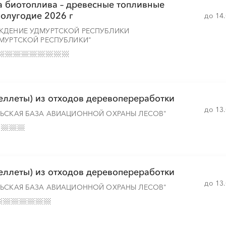
а биотоплива – древесные топливные
полугодие 2026 г
до 14
ЖДЕНИЕ УДМУРТСКОЙ РЕСПУБЛИКИ
░
░
░
░
░
░
░
░
░
ДМУРТСКОЙ РЕСПУБЛИКИ"
░
░
░
░
░
░
░
░
░
░
░
пеллеты) из отходов деревопереработки
до 13
ЛЬСКАЯ БАЗА АВИАЦИОННОЙ ОХРАНЫ ЛЕСОВ"
░
░
░
░
░
░
░
░
пеллеты) из отходов деревопереработки
░
до 13
ЛЬСКАЯ БАЗА АВИАЦИОННОЙ ОХРАНЫ ЛЕСОВ"
░
░
░
░
░
░
░