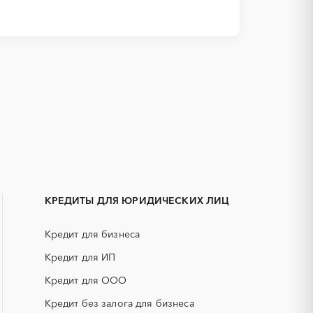
1С
IT
Белокуриха
АКЗ (антикоррозийная защита)
Змеиногорск
ГРП (гидравлический разрыв
Славгород
пласта)
КРЕДИТЫ ДЛЯ ЮРИДИЧЕСКИХ ЛИЦ
ЕГЭ
Кредит для бизнеса
КИП (контрольно-измерительные
приборы)
Кредит для ИП
НПЗ
Кредит для ООО
смесь)
РВД (рукава высокого давления)
Кредит без залога для бизнеса