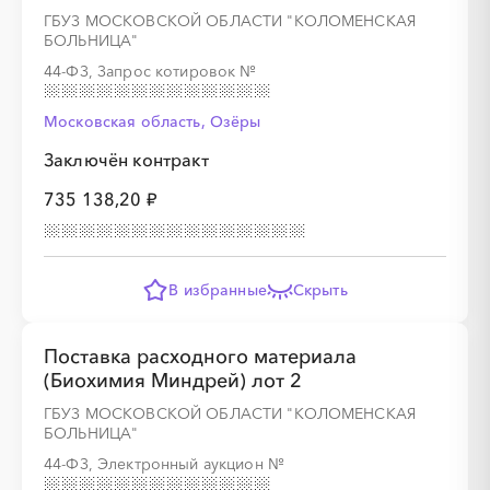
ГБУЗ МОСКОВСКОЙ ОБЛАСТИ "КОЛОМЕНСКАЯ
░
░
░
░
░
░
░
░
░
░
░
░
░
░
░
БОЛЬНИЦА"
44-ФЗ, Запрос котировок
№
Московская область, Озёры
Заключён контракт
░
░
░
░
░
░
░
░
░
░
░
░
░
735 138,20 ₽
░
░
░
░
░
░
░
В избранные
Скрыть
Поставка расходного материала
(Биохимия Миндрей) лот 2
ГБУЗ МОСКОВСКОЙ ОБЛАСТИ "КОЛОМЕНСКАЯ
░
░
░
░
░
░
░
░
░
░
░
░
░
БОЛЬНИЦА"
44-ФЗ, Электронный аукцион
№