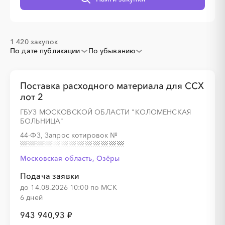
░
░
░
░
░
░
░
░
░
░
░
░
░
░
░
1 420 закупок
По дате публикации
По убыванию
░
░
░
░
░
░
░
░
░
░
░
░
░
Поставка расходного материала для ССХ
лот 2
░
░
░
░
░
░
░
ГБУЗ МОСКОВСКОЙ ОБЛАСТИ "КОЛОМЕНСКАЯ
БОЛЬНИЦА"
44-ФЗ, Запрос котировок
№
░
░
░
░
░
░
░
░
░
░
░
░
░
Московская область, Озёры
Подача заявки
до 14.08.2026 10:00 по МСК
6 дней
░
░
░
░
░
░
░
943 940,93 ₽