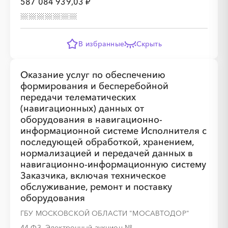
587 084 939,03 ₽
░
░
░
░
░
░
░
░
░
░
░
░
░
░
░
В избранные
Скрыть
Оказание услуг по обеспечению
формирования и бесперебойной
передачи телематических
(навигационных) данных от
░
░
░
░
░
░
░
░
░
░
░
░
░
оборудования в навигационно-
информационной системе Исполнителя с
последующей обработкой, хранением,
░
░
░
░
░
░
░
нормализацией и передачей данных в
навигационно-информационную систему
Заказчика, включая техническое
обслуживание, ремонт и поставку
оборудования
░
░
░
░
░
░
░
ГБУ МОСКОВСКОЙ ОБЛАСТИ "МОСАВТОДОР"
44-ФЗ, Электронный аукцион
№