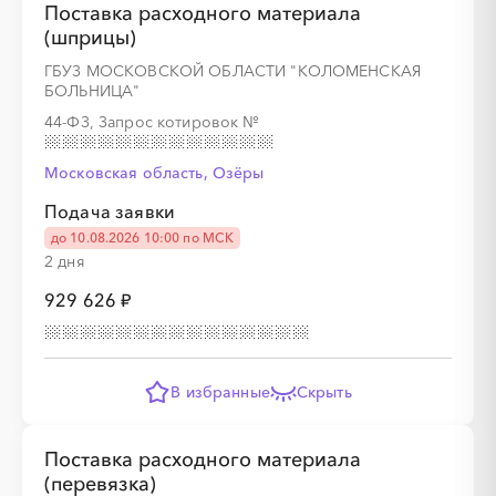
Поставка расходного материала
░
░
░
░
░
░
░
(шприцы)
ГБУЗ МОСКОВСКОЙ ОБЛАСТИ "КОЛОМЕНСКАЯ
БОЛЬНИЦА"
44-ФЗ, Запрос котировок
№
Московская область, Озёры
Подача заявки
до 10.08.2026 10:00 по МСК
░
░
░
░
░
░
░
░
░
░
░
░
░
2 дня
929 626 ₽
░
░
░
░
░
░
░
В избранные
Скрыть
Поставка расходного материала
░
░
░
░
░
░
░
░
░
░
░
░
░
(перевязка)