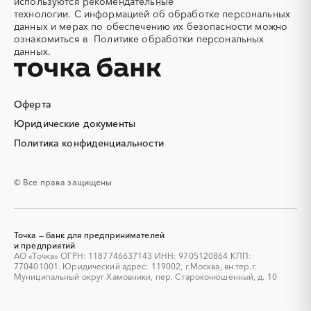
используются
рекомендательные
конструкции
технологии.
С информацией об обработке персональных
Алюминий
Аммоний
данных и мерах по обеспечению их безопасности можно
ознакомиться в
Политике обработки персональных
Ангар
Антенны
данных.
Антискалант
Антрацит
Аппараты воздушного
Аргон
охлаждения
Оферта
Аренда автобусов
Аренда автомобилей
Юридические документы
Аренда погрузчика
Аренда помещений
Аренда спецтехники с
Арматурная сетка
Политика конфиденциальности
экипажем
Арматурные каркасы для
Арфы
© Все права защищены
свай
Архитектурная подсветка
Асфальт
Асфальтирование дорог
Аттракционы
Точка — банк для предпринимателей
Аудиоролики
Аудиторские услуги
и предприятий
АО «Точка» ОГРН: 1187746637143 ИНН: 9705120864 КПП:
Аутсорсинг
Аутсорсинг персонала
770401001. Юридический адрес: 119002, г.Москва, вн.тер.г.
Аутстаффинг
Базы данных
Муниципальный округ Хамовники, пер. Староконюшенный, д. 10
Баннеры
Барит