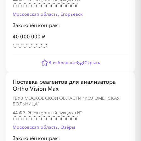
░
░
░
░
░
░
░
░
░
Московская область, Егорьевск
Заключён контракт
40 000 000 ₽
░
░
░
░
░
░
░
░
░
░
░
░
░
В избранные
Скрыть
░
░
░
░
░
░
░
Поставка реагентов для анализатора
Ortho Vision Max
ГБУЗ МОСКОВСКОЙ ОБЛАСТИ "КОЛОМЕНСКАЯ
БОЛЬНИЦА"
44-ФЗ, Электронный аукцион
№
Московская область, Озёры
Заключён контракт