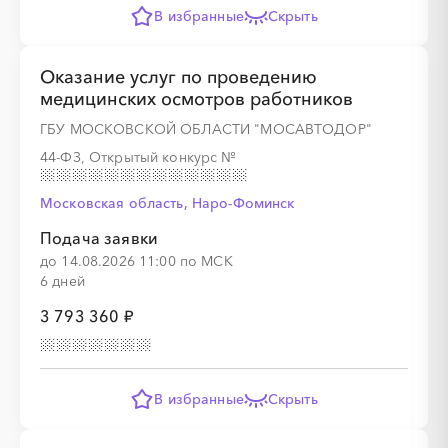
В избранные
Скрыть
Оказание услуг по проведению
░
░
░
░
░
░
░
░
░
░
░
░
░
░
░
медицинских осмотров работников
ГБУ МОСКОВСКОЙ ОБЛАСТИ "МОСАВТОДОР"
44-ФЗ, Открытый конкурс
№
░
░
░
░
░
░
░
░
░
░
░
░
░
Московская область, Наро-Фоминск
Подача заявки
до 14.08.2026 11:00 по МСК
░
░
░
░
░
░
░
░
░
░
░
░
░
░
░
6 дней
3 793 360 ₽
░
░
░
░
░
░
░
░
░
░
░
░
░
В избранные
Скрыть