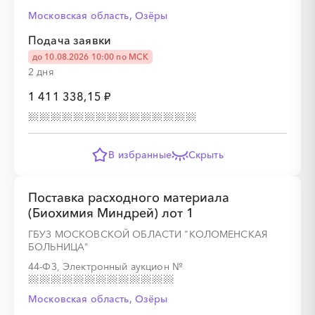
Московская область, Озёры
░
░
░
░
░
░
░
Подача заявки
до 10.08.2026 10:00 по МСК
2 дня
1 411 338,15 ₽
░
░
░
░
░
░
░
░
░
░
░
░
░
░
░
░
░
░
░
░
В избранные
Скрыть
Поставка расходного материала
(Биохимия Миндрей) лот 1
░
░
░
░
░
░
░
░
░
░
░
░
░
ГБУЗ МОСКОВСКОЙ ОБЛАСТИ "КОЛОМЕНСКАЯ
БОЛЬНИЦА"
44-ФЗ, Электронный аукцион
№
░
░
░
░
░
░
░
░
░
░
░
░
░
░
░
Московская область, Озёры