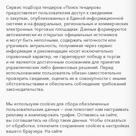
охлаждающие жидкости)
г. Мытищи
г. Наро-Фоминск
Сервис подбора тендеров «Поиск тендеров»
ТЭН
УДС (установки
предоставляет пользователям доступ к сведениям
г. Ногинск
г. Одинцово
(Теплоэлектронагреватель)
депарафинизации скважин)
о закупках, опубликованных в Единой информационной
г. Орехово-Зуево
г. Павловский Посад
системе и на федеральных, региональных и коммерческих
УКПГ
ЯТЭК
электронных торговых площадках. Данные формируются
г. Пересвет
г. Подольск
Аварийные работы
Авиаперевозка
автоматически из открытых официальных источников
г. Протвино
г. Пушкино
Авиационные работы
Авиационные работы
и могут быть неполными, содержать неточности или
вертолетами
утрачивать актуальность; получаемая через сервис
г. Пущино
г. Раменское
информация и рекомендации носят исключительно
Автобус
Автовозы
г. Реутов
г. Рошаль
справочный характер, не гарантируют победу в торгах
Автогрейдер
Автозапчасти
г. Руза
г. Сергиев Посад
и не являются достаточным основанием для принятия
управленческих либо финансовых решений. Перед
Автоматизация
Автомобили
г. Серпухов
г. Солнечногорск
использованием пользователь обязан самостоятельно
Автомобильные весы
Авторский надзор
г. Старая Купавна
г. Ступино
проверить сведения, оценить их в совокупности с иными
обстоятельствами и обеспечить соблюдение требований
Автотранспорт
Автоцистерны пожарные
г. Талдом
г. Фрязино
законодательства.
Адсорбенты
Азот
г. Химки
г. Хотьково
Азотные компрессоры
Азотные станции
г. Черноголовка
г. Чехов
Мы используем
cookies
для сбора обезличенных
Акварель
Аквариумы
г. Шатура
г. Щёлково
пользовательских данных — они помогают нам настраивать
рекламу и анализировать трафик. Оставаясь на сайте,
Аккумуляторы
Алкогольная продукция
г. Электрогорск
г. Электросталь
вы соглашаетесь на сбор таких данных. Чтобы отказаться
Алмазное бурение
Алмазная резка
г. Электроугли
г. Яхрома
от обработки, отключите сохранение cookies в настройках
вашего браузера. На сайте
Алюминиевые
Алюминиевые профили