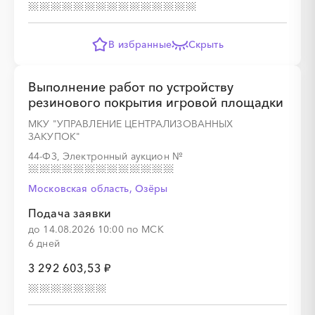
В избранные
Скрыть
░
░
░
░
░
░
░
░
░
░
░
░
░
Выполнение работ по устройству
резинового покрытия игровой площадки
░
░
░
░
░
░
░
░
░
░
░
░
░
░
░
МКУ "УПРАВЛЕНИЕ ЦЕНТРАЛИЗОВАННЫХ
ЗАКУПОК"
44-ФЗ, Электронный аукцион
№
Московская область, Озёры
░
░
░
░
░
░
░
░
░
░
░
░
░
Подача заявки
до 14.08.2026 10:00 по МСК
░
░
░
░
░
░
░
░
░
░
░
░
░
░
░
6 дней
3 292 603,53 ₽
░
░
░
░
░
░
░
░
░
░
░
░
░