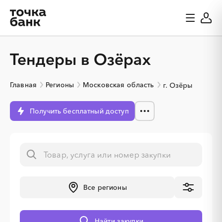
Тендеры в Озёрах
Главная
Регионы
Московская область
г. Озёры
Получить бесплатный доступ
░
░
░
░
░
░
░
░
░
░
░
░
░
Все регионы
Найти закупки