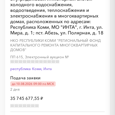
холодного водоснабжения,
водоотведения, теплоснабжения и
электроснабжения в многоквартирных
домах, расположенных по адресам:
Республика Коми, МО "ИНТА", г. Инта, ул.
Мира, д. 1; пст. Абезь, ул. Полярная, д. 18
НКО РЕСПУБЛИКИ КОМИ "РЕГИОНАЛЬНЫЙ ФОНД
░
░
░
░
░
░
░
░
░
░
░
░
КАПИТАЛЬНОГО РЕМОНТА МНОГОКВАРТИРНЫХ
ДОМОВ"
ПП 615, Электронный аукцион
№
░
░
░
░
░
░
░
республика Коми, Инта
Подача заявки
до 10.08.2026 09:00 по МСК
2 дня
░
░
░
░
░
░
░
35 745 677,55 ₽
░
░
░
░
░
░
░
░
░