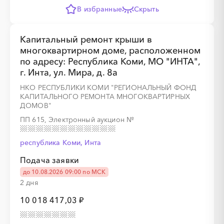
В избранные
Скрыть
Капитальный ремонт крыши в
░
░
░
░
░
░
░
░
░
░
░
░
░
многоквартирном доме, расположенном
по адресу: Республика Коми, МО "ИНТА",
░
░
░
░
░
░
░
г. Инта, ул. Мира, д. 8а
НКО РЕСПУБЛИКИ КОМИ "РЕГИОНАЛЬНЫЙ ФОНД
КАПИТАЛЬНОГО РЕМОНТА МНОГОКВАРТИРНЫХ
ДОМОВ"
ПП 615, Электронный аукцион
№
республика Коми, Инта
░
░
░
░
░
░
░
░
░
░
░
░
Подача заявки
до 10.08.2026 09:00 по МСК
░
░
░
░
░
░
░
2 дня
10 018 417,03 ₽