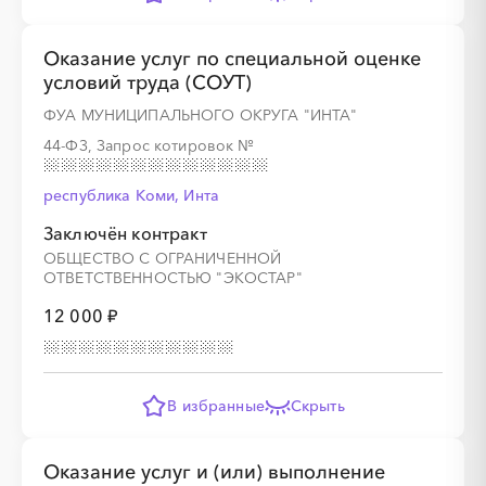
Оказание услуг по специальной оценке
░
░
░
░
░
░
░
условий труда (СОУТ)
ФУА МУНИЦИПАЛЬНОГО ОКРУГА "ИНТА"
░
░
░
░
░
░
░
░
░
░
░
░
░
░
░
44-ФЗ, Запрос котировок
№
республика Коми, Инта
Заключён контракт
ОБЩЕСТВО С ОГРАНИЧЕННОЙ
░
░
░
░
░
░
░
ОТВЕТСТВЕННОСТЬЮ "ЭКОСТАР"
12 000 ₽
░
░
░
░
░
░
░
░
░
░
░
░
░
░
░
В избранные
Скрыть
░
░
░
░
░
░
░
Оказание услуг и (или) выполнение