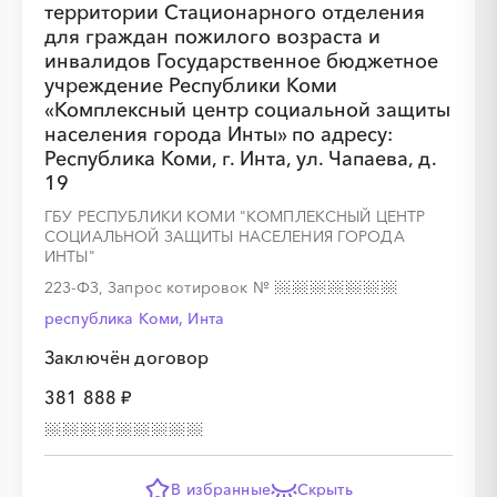
территории Стационарного отделения
для граждан пожилого возраста и
░
░
░
░
░
░
░
░
░
░
░
░
░
░
░
инвалидов Государственное бюджетное
учреждение Республики Коми
«Комплексный центр социальной защиты
населения города Инты» по адресу:
Республика Коми, г. Инта, ул. Чапаева, д.
░
░
░
░
░
░
░
19
ГБУ РЕСПУБЛИКИ КОМИ "КОМПЛЕКСНЫЙ ЦЕНТР
СОЦИАЛЬНОЙ ЗАЩИТЫ НАСЕЛЕНИЯ ГОРОДА
░
░
░
░
░
░
░
░
░
░
░
░
░
░
░
ИНТЫ"
223-ФЗ, Запрос котировок
№
республика Коми, Инта
Заключён договор
░
░
░
░
░
░
░
381 888 ₽
░
░
░
░
░
░
░
░
░
░
░
░
░
░
░
В избранные
Скрыть