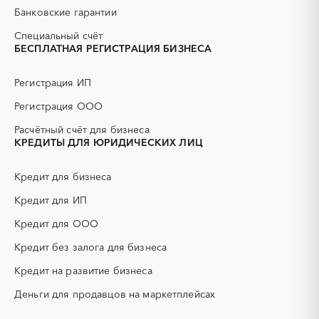
АЗС
АКЗ (антикоррозийная
г. Усинск
г. Ухта
Банковские гарантии
защита)
АЭС
БАД (Биологически
Специальный счёт
активные добавки)
БЕСПЛАТНАЯ РЕГИСТРАЦИЯ БИЗНЕСА
ГНБ
ГРП (гидравлический
разрыв пласта)
Регистрация ИП
ГСМ
ДВП
Регистрация ООО
ДСП
ЕГЭ
Расчётный счёт для бизнеса
ЖБИ
ЖКХ
КРЕДИТЫ ДЛЯ ЮРИДИЧЕСКИХ ЛИЦ
ИБП
КИП (контрольно-
измерительные приборы)
Кредит для бизнеса
КТП
МТР (материально-
технические ресурсы)
Кредит для ИП
НИОКР
НПЗ
Кредит для ООО
ОКР (опытно-
ОСАГО
конструкторские работы)
Кредит без залога для бизнеса
ПГС (песчано-гравийная
РВД (рукава высокого
Кредит на развитие бизнеса
смесь)
давления)
Деньги для продавцов на маркетплейсах
СВО
СКС (структурированные
кабельные системы)