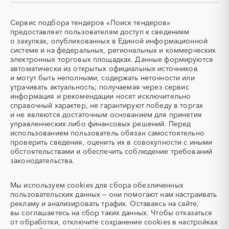
СКУД
СОЖ (смазочно-
охлаждающие жидкости)
Сервис подбора тендеров «Поиск тендеров»
ТЭН
УДС (установки
предоставляет пользователям доступ к сведениям
(Теплоэлектронагреватель)
депарафинизации скважин)
о закупках, опубликованных в Единой информационной
системе и на федеральных, региональных и коммерческих
УКПГ
ЯТЭК
электронных торговых площадках. Данные формируются
Аварийные работы
Авиаперевозка
автоматически из открытых официальных источников
Авиационные работы
Авиационные работы
и могут быть неполными, содержать неточности или
вертолетами
утрачивать актуальность; получаемая через сервис
информация и рекомендации носят исключительно
Автобус
Автовозы
справочный характер, не гарантируют победу в торгах
Автогрейдер
Автозапчасти
и не являются достаточным основанием для принятия
управленческих либо финансовых решений. Перед
Автоматизация
Автомобили
использованием пользователь обязан самостоятельно
Автомобильные весы
Авторский надзор
проверить сведения, оценить их в совокупности с иными
обстоятельствами и обеспечить соблюдение требований
Автотранспорт
Автоцистерны пожарные
законодательства.
Адсорбенты
Азот
Азотные компрессоры
Азотные станции
Мы используем
cookies
для сбора обезличенных
Акварель
Аквариумы
пользовательских данных — они помогают нам настраивать
рекламу и анализировать трафик. Оставаясь на сайте,
Аккумуляторы
Алкогольная продукция
вы соглашаетесь на сбор таких данных. Чтобы отказаться
Алмазное бурение
Алмазная резка
от обработки, отключите сохранение cookies в настройках