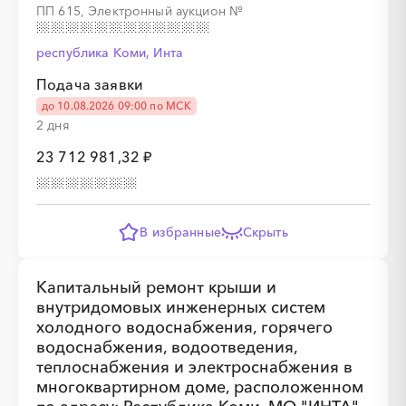
ПП 615, Электронный аукцион
№
республика Коми, Инта
Подача заявки
до 10.08.2026 09:00 по МСК
░
░
░
░
░
░
░
░
░
░
░
░
2 дня
23 712 981,32 ₽
░
░
░
░
░
░
░
В избранные
Скрыть
Капитальный ремонт крыши и
░
░
░
░
░
░
░
░
░
░
░
░
░
внутридомовых инженерных систем
холодного водоснабжения, горячего
водоснабжения, водоотведения,
░
░
░
░
░
░
░
теплоснабжения и электроснабжения в
многоквартирном доме, расположенном