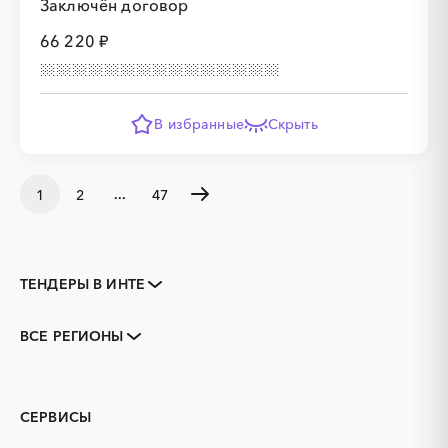
Заключён договор
66 220 ₽
В избранные
Скрыть
...
1
2
47
ТЕНДЕРЫ В ИНТЕ
Закупки коммерческих
Закупки малого объема
организаций
ВСЕ РЕГИОНЫ
Тендеры заводов
1С
республика Коми
г. Воркута
3D печать
B2B
г. Вуктыл
г. Емва
GPON
IT
г. Микунь
г. Печора
СЕРВИСЫ
PR
Erp-системы
г. Сосногорск
г. Сыктывкар