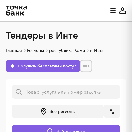
Тендеры в Инте
Главная
Регионы
республика Коми
г. Инта
Получить бесплатный доступ
Все регионы
░
░
░
░
░
░
░
Найти закупки