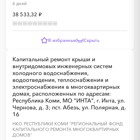
6 дней
38 533,32 ₽
░
░
░
░
░
░
░
░
░
░
░
░
В избранные
Скрыть
░
░
░
░
░
░
░
Капитальный ремонт крыши и
внутридомовых инженерных систем
холодного водоснабжения,
водоотведения, теплоснабжения и
электроснабжения в многоквартирных
домах, расположенных по адресам:
Республика Коми, МО "ИНТА", г. Инта, ул.
Чернова, д. 3; пст. Абезь, ул. Полярная, д.
░
░
░
░
░
░
░
░
░
░
░
░
16
НКО РЕСПУБЛИКИ КОМИ "РЕГИОНАЛЬНЫЙ ФОНД
КАПИТАЛЬНОГО РЕМОНТА МНОГОКВАРТИРНЫХ
ДОМОВ"
░
░
░
░
░
░
░