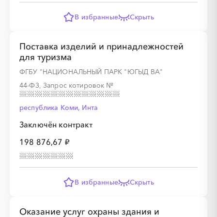
░
░
░
░
░
░
░
░
░
░
░
░
░
В избранные
Скрыть
Поставка изделий и принадлежностей
░
░
░
░
░
░
░
для туризма
ФГБУ "НАЦИОНАЛЬНЫЙ ПАРК "ЮГЫД ВА"
44-ФЗ, Запрос котировок
№
республика Коми, Инта
░
░
░
░
░
░
░
Заключён контракт
198 876,67 ₽
░
░
░
░
░
░
░
░
░
В избранные
Скрыть
░
░
░
░
░
░
░
Оказание услуг охраны здания и