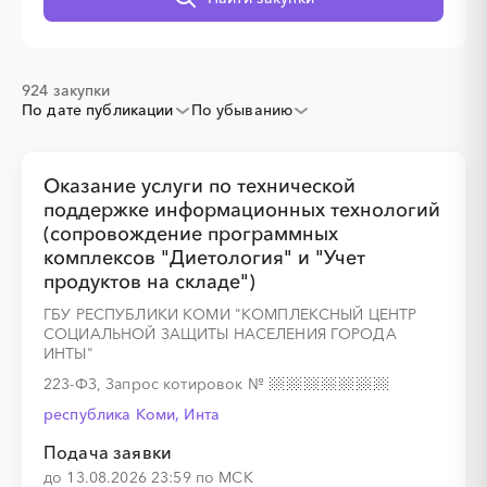
░
░
░
░
░
░
░
░
░
924 закупки
По дате публикации
По убыванию
Оказание услуги по технической
поддержке информационных технологий
(сопровождение программных
комплексов "Диетология" и "Учет
░
░
░
░
░
░
░
░
░
░
░
░
продуктов на складе")
ГБУ РЕСПУБЛИКИ КОМИ "КОМПЛЕКСНЫЙ ЦЕНТР
СОЦИАЛЬНОЙ ЗАЩИТЫ НАСЕЛЕНИЯ ГОРОДА
ИНТЫ"
░
░
░
░
░
░
░
223-ФЗ, Запрос котировок
№
республика Коми, Инта
Подача заявки
до 13.08.2026 23:59 по МСК