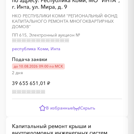
по адресу: Республика Коми, МО "ИНТА",
г. Инта, ул. Мира, д. 9
НКО РЕСПУБЛИКИ КОМИ "РЕГИОНАЛЬНЫЙ ФОНД
КАПИТАЛЬНОГО РЕМОНТА МНОГОКВАРТИРНЫХ
ДОМОВ"
ПП 615, Электронный аукцион
№
░
░
░
░
░
░
░
республика Коми, Инта
░
░
░
░
░
░
░
░
░
Подача заявки
до 10.08.2026 09:00 по МСК
2 дня
39 655 651,01 ₽
░
░
░
░
░
░
░
░
░
░
░
░
░
В избранные
Скрыть
░
░
░
░
░
░
░
░
░
░
░
Капитальный ремонт крыши и
внутридомовых инженерных систем