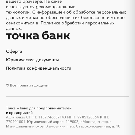
вашего браузера. На сайте
Алюминиевые
Алюминиевые профили
используются
рекомендательные
конструкции
технологии.
С информацией об обработке персональных
Алюминий
Аммоний
данных и мерах по обеспечению их безопасности можно
ознакомиться в
Политике обработки персональных
Ангар
Антенны
данных.
Антискалант
Антрацит
Аппараты воздушного
Аргон
охлаждения
Оферта
Аренда автобусов
Аренда автомобилей
Юридические документы
Аренда погрузчика
Аренда помещений
Аренда спецтехники с
Арматурная сетка
Политика конфиденциальности
экипажем
Арматурные каркасы для
Арфы
© Все права защищены
свай
Архитектурная подсветка
Асфальт
Асфальтирование дорог
Аттракционы
Точка — банк для предпринимателей
Аудиоролики
Аудиторские услуги
и предприятий
АО «Точка» ОГРН: 1187746637143 ИНН: 9705120864 КПП:
Аутсорсинг
Аутсорсинг персонала
770401001. Юридический адрес: 119002, г.Москва, вн.тер.г.
Аутстаффинг
Базы данных
Муниципальный округ Хамовники, пер. Староконюшенный, д. 10
Баннеры
Барит