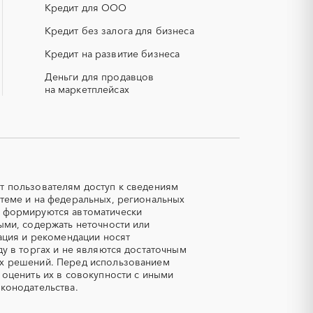
работы)
Кредит для ООО
вления)
СВО
Кредит без залога для бизнеса
ающие
ТЭН (Теплоэлектронагреватель)
Кредит на развитие бизнеса
Аварийные работы
Деньги для продавцов
на маркетплейсах
Автобус
Автоматизация
Автотранспорт
Азотные компрессоры
т пользователям доступ к сведениям
Аккумуляторы
теме и на федеральных, региональных
Алюминиевые конструкции
е формируются автоматически
ыми, содержать неточности или
Ангар
ация и рекомендации носят
Аппараты воздушного
у в торгах и не являются достаточным
охлаждения
ых решений. Перед использованием
 оценить их в совокупности с иными
Аренда погрузчика
конодательства.
Арматурные каркасы для свай
Асфальтирование дорог