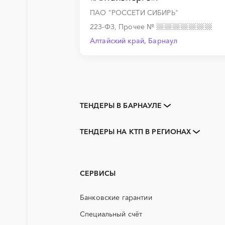
ПАО "РОССЕТИ СИБИРЬ"
223-ФЗ, Прочее
№
Алтайский край, Барнаул
ТЕНДЕРЫ В БАРНАУЛЕ
Закупки коммерческих
организаций
ТЕНДЕРЫ НА КТП В РЕГИОНАХ
3D печать
Алтайский край
PR
Горняк
АЭС
Новоалтайск
СЕРВИСЫ
ГСМ
Банковские гарантии
ЖБИ
Специальный счёт
МТР (материально-технические