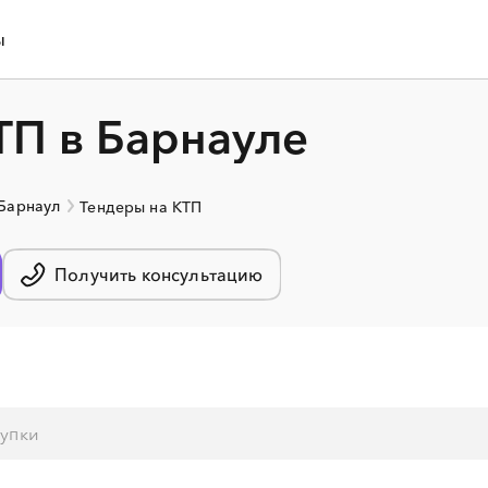
ы
ТП в Барнауле
 Барнаул
Тендеры на КТП
Получить консультацию
░
░
░
░
░
░
░
░
░
░