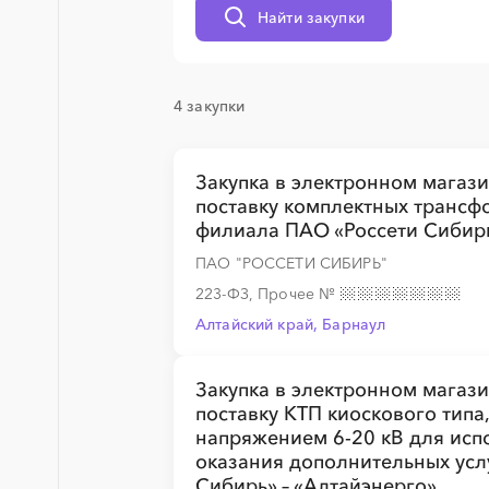
Найти закупки
░
░
░
░
░
░
░
4 закупки
░
░
░
░
░
░
░
Закупка в электронном магаз
поставку комплектных трансф
филиала ПАО «Россети Сибирь
ПАО "РОССЕТИ СИБИРЬ"
░
░
░
░
░
░
░
223-ФЗ, Прочее
№
Алтайский край, Барнаул
Закупка в электронном магаз
поставку КТП киоскового тип
напряжением 6-20 кВ для исп
оказания дополнительных усл
Сибирь» – «Алтайэнерго».