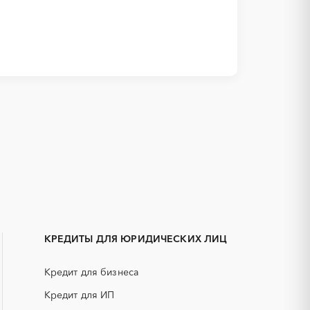
1С
IT
Бийск
АКЗ (антикоррозийная защита)
Камень-на-Оби
ГРП (гидравлический разрыв
Яровое
пласта)
КРЕДИТЫ ДЛЯ ЮРИДИЧЕСКИХ ЛИЦ
ЕГЭ
Кредит для бизнеса
КИП (контрольно-измерительные
приборы)
Кредит для ИП
ОКР (опытно-конструкторские