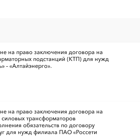
░
░
░
░
░
ине на право заключения договора на
орматорных подстанций (КТП) для нужд
░
░
░
░
░
» – «Алтайэнерго».
ине на право заключения договора на
а, силовых трансформаторов
олнения обязательств по договору
уг для нужд филиала ПАО «Россети