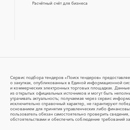
Расчётный счёт для бизнеса
ПГС (песчано-гравийная смесь)
РВД (рукава высокого да
СКУД
СОЖ (смазочно-охлажд
жидкости)
УКПГ
ЯТЭК
Авиационные работы
Авиационные работы
вертолетами
Автогрейдер
Автозапчасти
Автомобильные весы
Авторский надзор
Адсорбенты
Азот
Сервис подбора тендеров «Поиск тендеров» предоставляе
Акварель
Аквариумы
о закупках, опубликованных в Единой информационной сис
Алмазное бурение
Алмазная резка
и коммерческих электронных торговых площадках. Данны
из открытых официальных источников и могут быть неполн
Алюминий
Аммоний
утрачивать актуальность; получаемая через сервис информ
Антискалант
Антрацит
исключительно справочный характер, не гарантируют побед
основанием для принятия управленческих либо финансов
Аренда автобусов
пользователь обязан самостоятельно проверить сведения,
Аренда автомобилей
обстоятельствами и обеспечить соблюдение требований за
Аренда спецтехники с экипажем
Арматурная сетка
Архитектурная подсветка
Асфальт