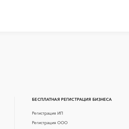
Закупки малого объема
Тендеры заводов
B2B
GPON
Алейск
Белокуриха
Erp-системы
АЗС
Заринск
Змеиногорск
БАД (Биологически активные
ГНБ
Рубцовск
Славгород
добавки)
БЕСПЛАТНАЯ РЕГИСТРАЦИЯ БИЗНЕСА
ДВП
ДСП
Регистрация ИП
ЖКХ
ИБП
Регистрация ООО
НИОКР
НПЗ