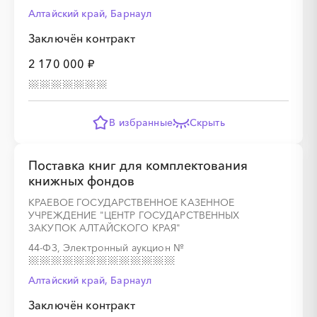
Алтайский край, Барнаул
Заключён контракт
2 170 000 ₽
░
░
░
░
░
░
░
░
░
░
░
░
В избранные
Скрыть
░
░
░
░
░
░
░
░
░
░
░
░
░
░
░
Поставка книг для комплектования
книжных фондов
КРАЕВОЕ ГОСУДАРСТВЕННОЕ КАЗЕННОЕ
УЧРЕЖДЕНИЕ "ЦЕНТР ГОСУДАРСТВЕННЫХ
ЗАКУПОК АЛТАЙСКОГО КРАЯ"
44-ФЗ, Электронный аукцион
№
░
░
░
░
░
░
░
░
░
░
░
░
Алтайский край, Барнаул
Заключён контракт
░
░
░
░
░
░
░
░
░
░
░
░
░
░
░