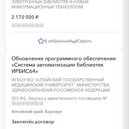
ЭЛЕКТРОННЫХ БИБЛИОТЕК И НОВЫХ
ИНФОРМАЦИОННЫХ ТЕХНОЛОГИЙ
░
░
░
░
░
░
░
░
░
░
░
2 170 000 ₽
В избранные
Скрыть
Обновление программного обеспечения
«Система автоматизации библиотек
ИРБИС64»
ФГБОУ ВО "АЛТАЙСКИЙ ГОСУДАРСТВЕННЫЙ
░
░
░
░
░
░
░
░
░
░
░
░
░
МЕДИЦИНСКИЙ УНИВЕРСИТЕТ" МИНИСТЕРСТВА
ЗДРАВООХРАНЕНИЯ РОССИЙСКОЙ ФЕДЕРАЦИИ
223-ФЗ, Закупка у единственного поставщика
№
░
░
░
░
░
░
░
░
░
░
░
░
░
Алтайский край, Барнаул
Заключён договор