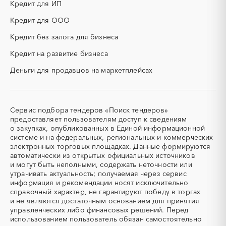
технические ресурсы)
Кредит для ИП
НИОКР
НПЗ
Кредит для ООО
ОКР (опытно-
ОСАГО
конструкторские работы)
Кредит без залога для бизнеса
ПГС (песчано-гравийная
РВД (рукава высокого
Кредит на развитие бизнеса
смесь)
давления)
Деньги для продавцов на маркетплейсах
СВО
СКС (структурированные
кабельные системы)
СКУД
СОЖ (смазочно-
охлаждающие жидкости)
Сервис подбора тендеров «Поиск тендеров»
ТЭН
УДС (установки
предоставляет пользователям доступ к сведениям
(Теплоэлектронагреватель)
депарафинизации скважин)
о закупках, опубликованных в Единой информационной
системе и на федеральных, региональных и коммерческих
УКПГ
ЯТЭК
электронных торговых площадках. Данные формируются
Аварийные работы
Авиаперевозка
автоматически из открытых официальных источников
Авиационные работы
Авиационные работы
и могут быть неполными, содержать неточности или
вертолетами
утрачивать актуальность; получаемая через сервис
информация и рекомендации носят исключительно
Автобус
Автовозы
справочный характер, не гарантируют победу в торгах
Автогрейдер
Автозапчасти
и не являются достаточным основанием для принятия
управленческих либо финансовых решений. Перед
Автомобили
Автомобильные весы
использованием пользователь обязан самостоятельно
Авторский надзор
Автотранспорт