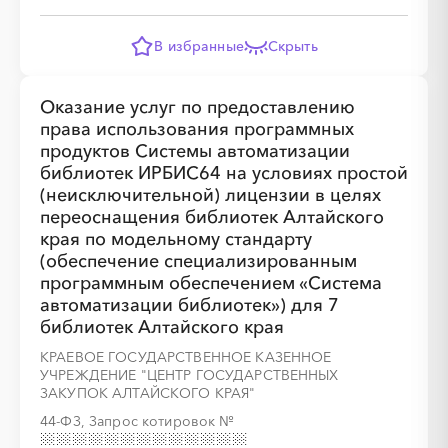
В избранные
Скрыть
Оказание услуг по предоставлению
права использования программных
░
░
░
░
░
░
░
░
░
░
░
░
░
продуктов Системы автоматизации
библиотек ИРБИС64 на условиях простой
(неисключительной) лицензии в целях
переоснащения библиотек Алтайского
░
░
░
░
░
░
░
края по модельному стандарту
(обеспечение специализированным
программным обеспечением «Система
автоматизации библиотек») для 7
библиотек Алтайского края
░
░
░
░
░
░
░
░
░
░
░
░
░
КРАЕВОЕ ГОСУДАРСТВЕННОЕ КАЗЕННОЕ
УЧРЕЖДЕНИЕ "ЦЕНТР ГОСУДАРСТВЕННЫХ
ЗАКУПОК АЛТАЙСКОГО КРАЯ"
44-ФЗ, Запрос котировок
№
░
░
░
░
░
░
░