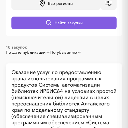
Все регионы
░
░
░
░
░
░
░
░
░
░
░
░
░
Найти закупки
18 закупок
░
░
░
░
░
░
░
По дате публикации
По убыванию
Оказание услуг по предоставлению
права использования программных
продуктов Системы автоматизации
библиотек ИРБИС64 на условиях простой
(неисключительной) лицензии в целях
░
░
░
░
░
░
░
░
░
░
░
░
░
переоснащения библиотек Алтайского
края по модельному стандарту
(обеспечение специализированным
░
░
░
░
░
░
░
программным обеспечением «Система