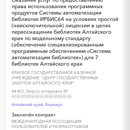
Оказание услуг по предоставлению
права использования программных
░
░
░
░
░
░
░
продуктов Системы автоматизации
библиотек ИРБИС64 на условиях простой
(неисключительной) лицензии в целях
переоснащения библиотек Алтайского
края по модельному стандарту
(обеспечение специализированным
программным обеспечением «Система
автоматизации библиотек») для 7
░
░
░
░
░
░
░
░
░
░
░
░
░
библиотек Алтайского края
КРАЕВОЕ ГОСУДАРСТВЕННОЕ КАЗЕННОЕ
УЧРЕЖДЕНИЕ "ЦЕНТР ГОСУДАРСТВЕННЫХ
ЗАКУПОК АЛТАЙСКОГО КРАЯ"
░
░
░
░
░
░
░
44-ФЗ, Запрос котировок
№
Алтайский край, Барнаул
Заключён контракт
МЕЖДУНАРОДНАЯ АССОЦИАЦИЯ
░
░
░
░
░
░
░
░
░
░
░
░
░
ПОЛЬЗОВАТЕЛЕЙ И РАЗРАБОТЧИКОВ