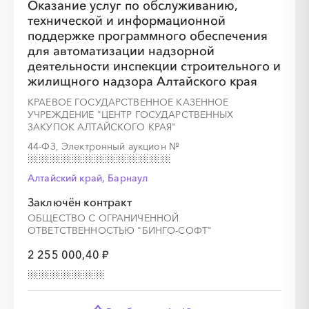
Оказание услуг по обслуживанию,
технической и информационной
░
░
░
░
░
░
░
поддержке программного обеспечения
для автоматизации надзорной
деятельности инспекции строительного и
жилищного надзора Алтайского края
КРАЕВОЕ ГОСУДАРСТВЕННОЕ КАЗЕННОЕ
УЧРЕЖДЕНИЕ "ЦЕНТР ГОСУДАРСТВЕННЫХ
░
░
░
░
░
░
░
ЗАКУПОК АЛТАЙСКОГО КРАЯ"
44-ФЗ, Электронный аукцион
№
Алтайский край, Барнаул
Заключён контракт
ОБЩЕСТВО С ОГРАНИЧЕННОЙ
ОТВЕТСТВЕННОСТЬЮ "БИНГО-СОФТ"
░
░
░
░
░
░
░
░
░
░
░
░
░
2 255 000,40 ₽
░
░
░
░
░
░
░