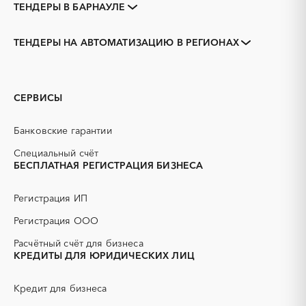
ТЕНДЕРЫ В БАРНАУЛЕ
Закупки коммерческих
Закупки малого объема
организаций
ТЕНДЕРЫ НА АВТОМАТИЗАЦИЮ В РЕГИОНАХ
Тендеры заводов
1С
Алтайский край
Алейск
3D печать
B2B
Белокуриха
Бийск
GPON
IT
Горняк
Заринск
СЕРВИСЫ
PR
Erp-системы
Змеиногорск
Камень-на-Оби
АЗС
АКЗ (антикоррозийная
Новоалтайск
Рубцовск
Банковские гарантии
защита)
Славгород
Яровое
АЭС
БАД (Биологически
Специальный счёт
активные добавки)
БЕСПЛАТНАЯ РЕГИСТРАЦИЯ БИЗНЕСА
ГНБ
ГРП (гидравлический
разрыв пласта)
Регистрация ИП
ГСМ
ДВП
Регистрация ООО
ДСП
ЕГЭ
Расчётный счёт для бизнеса
ЖБИ
ЖКХ
КРЕДИТЫ ДЛЯ ЮРИДИЧЕСКИХ ЛИЦ
ИБП
КИП (контрольно-
измерительные приборы)
Кредит для бизнеса
КТП
МТР (материально-