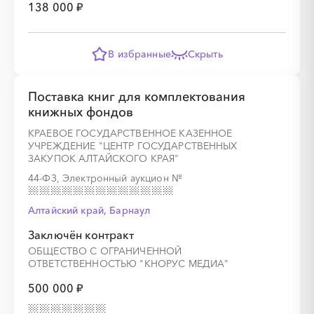
138 000 ₽
░
░
░
░
░
░
░
░
░
░
░
░
░
В избранные
Скрыть
░
░
░
░
░
░
░
Поставка книг для комплектования
книжных фондов
КРАЕВОЕ ГОСУДАРСТВЕННОЕ КАЗЕННОЕ
УЧРЕЖДЕНИЕ "ЦЕНТР ГОСУДАРСТВЕННЫХ
ЗАКУПОК АЛТАЙСКОГО КРАЯ"
44-ФЗ, Электронный аукцион
№
░
░
░
░
░
░
░
░
░
░
░
░
░
Алтайский край, Барнаул
Заключён контракт
ОБЩЕСТВО С ОГРАНИЧЕННОЙ
░
░
░
░
░
░
░
ОТВЕТСТВЕННОСТЬЮ "КНОРУС МЕДИА"
500 000 ₽