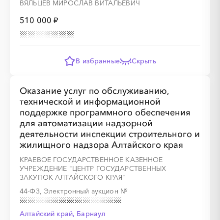
ВЯЛЬЦЕВ МИРОСЛАВ ВИТАЛЬЕВИЧ
510 000 ₽
░
░
░
░
░
░
░
░
░
░
░
░
В избранные
Скрыть
░
░
░
░
░
░
░
░
░
░
░
░
░
░
░
Оказание услуг по обслуживанию,
технической и информационной
поддержке программного обеспечения
для автоматизации надзорной
деятельности инспекции строительного и
жилищного надзора Алтайского края
КРАЕВОЕ ГОСУДАРСТВЕННОЕ КАЗЕННОЕ
УЧРЕЖДЕНИЕ "ЦЕНТР ГОСУДАРСТВЕННЫХ
ЗАКУПОК АЛТАЙСКОГО КРАЯ"
44-ФЗ, Электронный аукцион
№
Алтайский край, Барнаул