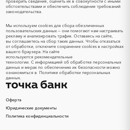
проверить сведения, оценить их в совокупности с иными
обстоятельствами и обеспечить соблюдение требований
Автоцистерны пожарные
Адсорбенты
законодательства.
Азот
Азотные компрессоры
Азотные станции
Акварель
Мы используем
cookies
для сбора обезличенных
Аквариумы
Аккумуляторы
пользовательских данных — они помогают нам настраивать
рекламу и анализировать трафик. Оставаясь на сайте,
Алкогольная продукция
Алмазное бурение
вы соглашаетесь на сбор таких данных. Чтобы отказаться
Алмазная резка
Алюминиевые
от обработки, отключите сохранение cookies в настройках
конструкции
вашего браузера. На сайте
используются
рекомендательные
Алюминиевые профили
Алюминий
технологии.
С информацией об обработке персональных
Аммоний
Ангар
данных и мерах по обеспечению их безопасности можно
ознакомиться в
Политике обработки персональных
Антенны
Антискалант
данных.
Антрацит
Аппараты воздушного
охлаждения
Аргон
Аренда автобусов
Оферта
Аренда автомобилей
Аренда погрузчика
Юридические документы
Аренда помещений
Аренда спецтехники с
экипажем
Политика конфиденциальности
Арматурная сетка
Арматурные каркасы для
свай