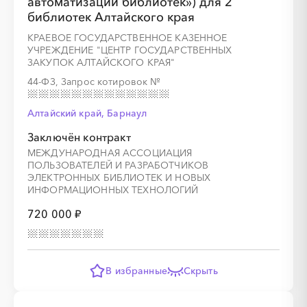
автоматизации библиотек») для 2
библиотек Алтайского края
КРАЕВОЕ ГОСУДАРСТВЕННОЕ КАЗЕННОЕ
УЧРЕЖДЕНИЕ "ЦЕНТР ГОСУДАРСТВЕННЫХ
ЗАКУПОК АЛТАЙСКОГО КРАЯ"
░
░
░
░
░
░
░
44-ФЗ, Запрос котировок
№
Алтайский край, Барнаул
Заключён контракт
МЕЖДУНАРОДНАЯ АССОЦИАЦИЯ
ПОЛЬЗОВАТЕЛЕЙ И РАЗРАБОТЧИКОВ
ЭЛЕКТРОННЫХ БИБЛИОТЕК И НОВЫХ
ИНФОРМАЦИОННЫХ ТЕХНОЛОГИЙ
720 000 ₽
░
░
░
░
░
░
░
░
░
░
░
░
░
В избранные
Скрыть