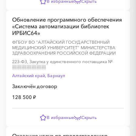
В избранные
Скрыть
Обновление программного обеспечения
«Система автоматизации библиотек
ИРБИС64»
ФГБОУ ВО "АЛТАЙСКИЙ ГОСУДАРСТВЕННЫЙ
МЕДИЦИНСКИЙ УНИВЕРСИТЕТ" МИНИСТЕРСТВА
ЗДРАВООХРАНЕНИЯ РОССИЙСКОЙ ФЕДЕРАЦИИ
223-ФЗ, Закупка у единственного поставщика
№
░
░
░
░
░
░
░
░
░
░
░
░
░
Алтайский край, Барнаул
Заключён договор
░
░
░
░
░
░
░
128 500 ₽
В избранные
Скрыть
░
░
░
░
░
░
░
░
░
░
░
░
░