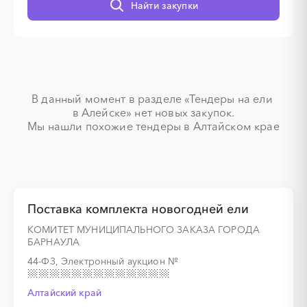
Найти закупки
░
░
░
░
░
░
░
В данный момент в разделе «Тендеры на ели 
в Алейске» нет новых закупок.

░
░
░
░
░
░
░
░
░
░
░
░
░
Мы нашли похожие тендеры в Алтайском крае
░
░
░
░
░
░
░
Поставка комплекта новогодней ели
КОМИТЕТ МУНИЦИПАЛЬНОГО ЗАКАЗА ГОРОДА
БАРНАУЛА
44-ФЗ, Электронный аукцион
№
░
░
░
░
░
░
░
░
░
░
░
░
░
Алтайский край