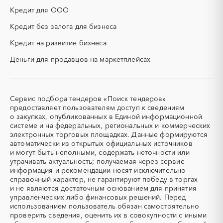
НИОКР
НПЗ
Кредит для ООО
ОКР (опытно-
ОСАГО
конструкторские работы)
Кредит без залога для бизнеса
ПГС (песчано-гравийная
РВД (рукава высокого
Кредит на развитие бизнеса
смесь)
давления)
Деньги для продавцов на маркетплейсах
СВО
СКС (структурированные
кабельные системы)
СКУД
СОЖ (смазочно-
охлаждающие жидкости)
Сервис подбора тендеров «Поиск тендеров»
ТЭН
УДС (установки
предоставляет пользователям доступ к сведениям
(Теплоэлектронагреватель)
депарафинизации скважин)
о закупках, опубликованных в Единой информационной
системе и на федеральных, региональных и коммерческих
УКПГ
ЯТЭК
электронных торговых площадках. Данные формируются
Аварийные работы
Авиаперевозка
автоматически из открытых официальных источников
Авиационные работы
Авиационные работы
и могут быть неполными, содержать неточности или
вертолетами
утрачивать актуальность; получаемая через сервис
информация и рекомендации носят исключительно
Автобус
Автовозы
справочный характер, не гарантируют победу в торгах
Автогрейдер
Автозапчасти
и не являются достаточным основанием для принятия
управленческих либо финансовых решений. Перед
Автоматизация
Автомобили
использованием пользователь обязан самостоятельно
Автомобильные весы
Авторский надзор
проверить сведения, оценить их в совокупности с иными