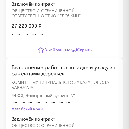
Заключён контракт
░
░
░
░
░
░
░
ОБЩЕСТВО С ОГРАНИЧЕННОЙ
ОТВЕТСТВЕННОСТЬЮ "ЁЛОЧКИН"
27 220 000 ₽
░
░
░
░
░
░
░
░
░
░
░
░
░
В избранные
Скрыть
░
░
░
░
░
░
░
Выполнение работ по посадке и уходу за
саженцами деревьев
КОМИТЕТ МУНИЦИПАЛЬНОГО ЗАКАЗА ГОРОДА
БАРНАУЛА
░
░
░
░
░
░
░
44-ФЗ, Электронный аукцион
№
Алтайский край
░
░
░
░
░
░
░
░
░
Заключён контракт
ОБЩЕСТВО С ОГРАНИЧЕННОЙ