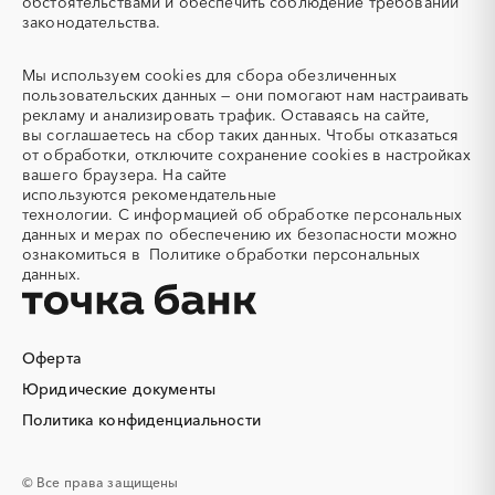
обстоятельствами и обеспечить соблюдение требований
Автотранспорт
Автоцистерны пожарные
законодательства.
Адсорбенты
Азот
Азотные компрессоры
Азотные станции
Мы используем
cookies
для сбора обезличенных
Акварель
Аквариумы
пользовательских данных — они помогают нам настраивать
рекламу и анализировать трафик. Оставаясь на сайте,
Аккумуляторы
Алкогольная продукция
вы соглашаетесь на сбор таких данных. Чтобы отказаться
Алмазное бурение
Алмазная резка
от обработки, отключите сохранение cookies в настройках
вашего браузера. На сайте
Алюминиевые
Алюминиевые профили
используются
рекомендательные
конструкции
технологии.
С информацией об обработке персональных
Алюминий
Аммоний
данных и мерах по обеспечению их безопасности можно
ознакомиться в
Политике обработки персональных
Ангар
Антенны
данных.
Антискалант
Антрацит
Аппараты воздушного
Аргон
охлаждения
Оферта
Аренда автобусов
Аренда автомобилей
Юридические документы
Аренда погрузчика
Аренда помещений
Аренда спецтехники с
Арматурная сетка
Политика конфиденциальности
экипажем
Арматурные каркасы для
Арфы
© Все права защищены
свай