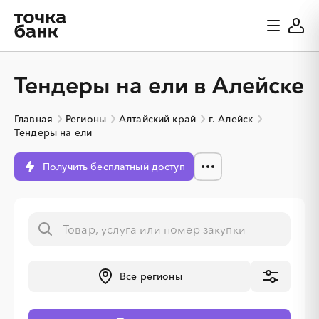
Тендеры на ели в Алейске
Главная
Регионы
Алтайский край
г. Алейск
Тендеры на ели
Получить бесплатный доступ
Все регионы
░
░
░
░
░
░
░
░
░
░
░
░
░