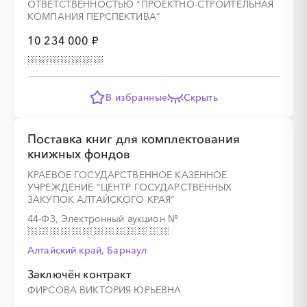
ОТВЕТСТВЕННОСТЬЮ "ПРОЕКТНО-СТРОИТЕЛЬНАЯ
КОМПАНИЯ ПЕРСПЕКТИВА"
10 234 000 ₽
░
░
░
░
░
░
░
░
░
░
░
░
░
░
░
░
░
░
░
░
░
░
В избранные
Скрыть
Поставка книг для комплектования
книжных фондов
КРАЕВОЕ ГОСУДАРСТВЕННОЕ КАЗЕННОЕ
УЧРЕЖДЕНИЕ "ЦЕНТР ГОСУДАРСТВЕННЫХ
ЗАКУПОК АЛТАЙСКОГО КРАЯ"
44-ФЗ, Электронный аукцион
№
Алтайский край, Барнаул
Заключён контракт
ФИРСОВА ВИКТОРИЯ ЮРЬЕВНА