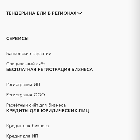
Закупки коммерческих
Закупки малого объема
организаций
ТЕНДЕРЫ НА ЕЛИ В РЕГИОНАХ
Тендеры заводов
1С
Алтайский край
Барнаул
3D печать
B2B
Белокуриха
Бийск
GPON
IT
Горняк
Заринск
СЕРВИСЫ
PR
Erp-системы
Змеиногорск
Камень-на-Оби
АЗС
АКЗ (антикоррозийная
Новоалтайск
Рубцовск
Банковские гарантии
защита)
Славгород
Яровое
АЭС
БАД (Биологически
Специальный счёт
активные добавки)
БЕСПЛАТНАЯ РЕГИСТРАЦИЯ БИЗНЕСА
ГНБ
ГРП (гидравлический
разрыв пласта)
Регистрация ИП
ГСМ
ДВП
Регистрация ООО
ДСП
ЕГЭ
Расчётный счёт для бизнеса
ЖБИ
ЖКХ
КРЕДИТЫ ДЛЯ ЮРИДИЧЕСКИХ ЛИЦ
ИБП
КИП (контрольно-
измерительные приборы)
Кредит для бизнеса
КТП
МТР (материально-
технические ресурсы)
Кредит для ИП