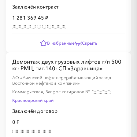
Заключён контракт
1 281 369,45 ₽
░
░
░
░
░
В избранные
Скрыть
░
░
░
░
░
░
░
░
░
░
░
░
░
░
░
Демонтаж двух грузовых лифтов г/п 500
кг: РМЦ, тит.140; СП «Здравница»
АО «Ачинский нефтеперерабатывающий завод
Восточной нефтяной компании»
Коммерческая, Запрос котировок
№
Красноярский край
░
░
░
░
░
░
░
░
░
░
░
░
░
Заключён договор
0 ₽
░
░
░
░
░
░
░
░
░
░
░
░
░