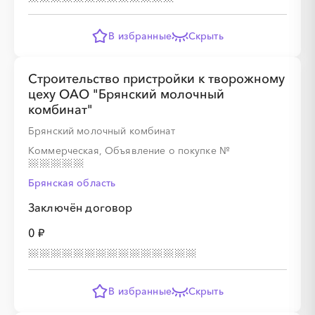
В избранные
Скрыть
░
░
░
░
░
░
░
Строительство пристройки к творожному
цеху ОАО "Брянский молочный
░
░
░
░
░
░
░
░
░
комбинат"
Брянский молочный комбинат
Коммерческая, Объявление о покупке
№
░
░
░
░
░
░
░
Брянская область
Заключён договор
░
░
░
░
░
░
░
░
░
░
░
░
░
░
░
0 ₽
В избранные
Скрыть