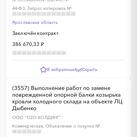
44-ФЗ, Запрос котировок
№
░
░
░
░
░
░
░
░
░
░
░
Ярославская область
Заключён контракт
386 670,33 ₽
░
░
░
░
░
░
░
░
░
░
░
░
В избранные
Скрыть
(3557) Выполнение работ по замене
поврежденной опорной балки козырька
кровли холодного склада на объекте ЛЦ
Дыбенко
░
░
░
░
░
░
░
░
░
░
░
░
░
ООО "О2О ХОЛДИНГ"
Коммерческая, Объявление о покупке
№
░
░
░
░
░
░
░
░
░
░
░
░
░