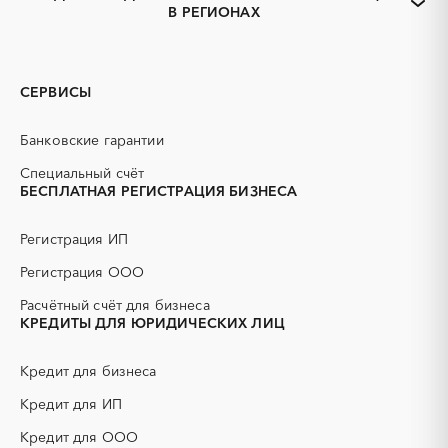
Тендеры заводов
1С
В РЕГИОНАХ
Алтайский край
Барнаул
3D печать
B2B
Белокуриха
Бийск
GPON
IT
Горняк
Заринск
PR
Erp-системы
СЕРВИСЫ
Змеиногорск
Камень-на-Оби
АЗС
АКЗ (антикоррозийная
защита)
Новоалтайск
Рубцовск
Банковские гарантии
АЭС
БАД (Биологически
Славгород
Яровое
активные добавки)
Специальный счёт
БЕСПЛАТНАЯ РЕГИСТРАЦИЯ БИЗНЕСА
ГНБ
ГРП (гидравлический
разрыв пласта)
Регистрация ИП
ГСМ
ДВП
ДСП
ЕГЭ
Регистрация ООО
ЖБИ
ЖКХ
Расчётный счёт для бизнеса
ИБП
КИП (контрольно-
КРЕДИТЫ ДЛЯ ЮРИДИЧЕСКИХ ЛИЦ
измерительные приборы)
КТП
МТР (материально-
Кредит для бизнеса
технические ресурсы)
Кредит для ИП
НИОКР
НПЗ
ОКР (опытно-
ОСАГО
Кредит для ООО