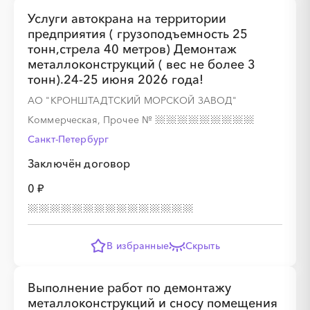
Услуги автокрана на территории
░
░
░
░
░
░
░
░
░
░
░
░
░
предприятия ( грузоподъемность 25
тонн,стрела 40 метров) Демонтаж
металлоконструкций ( вес не более 3
░
░
░
░
░
░
░
тонн).24-25 июня 2026 года!
АО "КРОНШТАДТСКИЙ МОРСКОЙ ЗАВОД"
Коммерческая, Прочее
№
Санкт-Петербург
Заключён договор
0 ₽
░
░
░
░
░
░
░
░
░
░
░
░
░
░
░
░
░
░
░
░
В избранные
Скрыть
Выполнение работ по демонтажу
металлоконструкций и сносу помещения