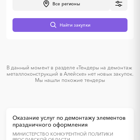
Все регионы
░
░
░
░
░
░
░
░
░
░
░
░
░
Найти закупки
░
░
░
░
░
░
░
░
░
░
░
В данный момент в разделе «Тендеры на демонтаж 
░
░
░
░
░
░
металлоконструкций в Алейске» нет новых закупок.

Мы нашли похожие тендеры
░
░
░
░
░
Оказание услуг по демонтажу элементов
праздничного оформления
МИНИСТЕРСТВО КОНКУРЕНТНОЙ ПОЛИТИКИ
░
░
░
░
░
░
░
░
░
░
░
░
░
ЯРОСЛАВСКОЙ ОБЛАСТИ