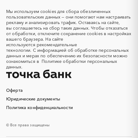
Азотные компрессоры
Азотные станции
Акварель
Аквариумы
Мы используем
cookies
для сбора обезличенных
пользовательских данных — они помогают нам настраивать
Аккумуляторы
Алкогольная продукция
рекламу и анализировать трафик. Оставаясь на сайте,
Алмазное бурение
Алмазная резка
вы соглашаетесь на сбор таких данных. Чтобы отказаться
от обработки, отключите сохранение cookies в настройках
Алюминиевые
Алюминиевые профили
вашего браузера. На сайте
конструкции
используются
рекомендательные
Алюминий
Аммоний
технологии.
С информацией об обработке персональных
данных и мерах по обеспечению их безопасности можно
Ангар
Антенны
ознакомиться в
Политике обработки персональных
Антискалант
Антрацит
данных.
Аппараты воздушного
Аргон
охлаждения
Аренда автобусов
Аренда автомобилей
Оферта
Аренда погрузчика
Аренда помещений
Юридические документы
Аренда спецтехники с
Арматурная сетка
Политика конфиденциальности
экипажем
Арматурные каркасы для
Арфы
свай
© Все права защищены
Архитектурная подсветка
Асфальт
Асфальтирование дорог
Аттракционы