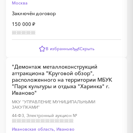
Москва
Заключён договор
150 000 ₽
░
░
░
░
░
В избранные
Скрыть
░
░
░
░
░
░
░
░
░
░
░
░
░
░
░
"Демонтаж металлоконструкций
аттракциона "Круговой обзор",
расположенного на территории МБУК
"Парк культуры и отдыха "Харинка" г.
Иваново"
░
░
░
░
░
░
░
░
░
МКУ "УПРАВЛЕНИЕ МУНИЦИПАЛЬНЫМИ
ЗАКУПКАМИ"
░
░
░
░
░
░
░
░
░
░
░
░
░
░
░
44-ФЗ, Электронный аукцион
№
Ивановская область, Иваново