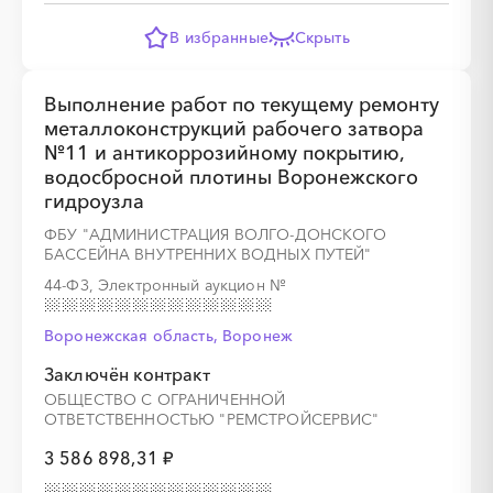
В избранные
Скрыть
Выполнение работ по текущему ремонту
металлоконструкций рабочего затвора
№11 и антикоррозийному покрытию,
водосбросной плотины Воронежского
гидроузла
░
░
░
░
░
ФБУ "АДМИНИСТРАЦИЯ ВОЛГО-ДОНСКОГО
БАССЕЙНА ВНУТРЕННИХ ВОДНЫХ ПУТЕЙ"
░
░
░
░
░
░
░
░
░
░
░
░
░
░
░
44-ФЗ, Электронный аукцион
№
Воронежская область, Воронеж
Заключён контракт
░
░
░
░
░
░
░
░
░
ОБЩЕСТВО С ОГРАНИЧЕННОЙ
ОТВЕТСТВЕННОСТЬЮ "РЕМСТРОЙСЕРВИС"
░
░
░
░
░
░
░
░
░
░
░
░
░
░
░
3 586 898,31 ₽