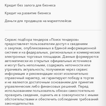
конструкторские работы)
Кредит без залога для бизнеса
ПГС (песчано-гравийная
РВД (рукава высокого
смесь)
давления)
Кредит на развитие бизнеса
СВО
СКС (структурированные
Деньги для продавцов на маркетплейсах
кабельные системы)
СКУД
СОЖ (смазочно-
охлаждающие жидкости)
ТЭН
УДС (установки
Сервис подбора тендеров «Поиск тендеров»
(Теплоэлектронагреватель)
депарафинизации скважин)
предоставляет пользователям доступ к сведениям
о закупках, опубликованных в Единой информационной
УКПГ
ЯТЭК
системе и на федеральных, региональных и коммерческих
Аварийные работы
Авиаперевозка
электронных торговых площадках. Данные формируются
автоматически из открытых официальных источников
Авиационные работы
Авиационные работы
и могут быть неполными, содержать неточности или
вертолетами
утрачивать актуальность; получаемая через сервис
Автобус
Автовозы
информация и рекомендации носят исключительно
Автогрейдер
Автозапчасти
справочный характер, не гарантируют победу в торгах
и не являются достаточным основанием для принятия
Автоматизация
Автомобили
управленческих либо финансовых решений. Перед
Автомобильные весы
Авторский надзор
использованием пользователь обязан самостоятельно
проверить сведения, оценить их в совокупности с иными
Автотранспорт
Автоцистерны пожарные
обстоятельствами и обеспечить соблюдение требований
Адсорбенты
Азот
законодательства.