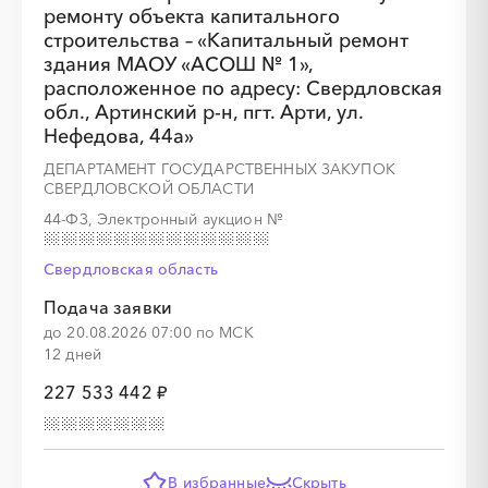
ремонту объекта капитального
строительства – «Капитальный ремонт
здания МАОУ «АСОШ № 1»,
расположенное по адресу: Свердловская
░
░
░
░
░
░
░
░
░
░
░
░
░
обл., Артинский р-н, пгт. Арти, ул.
Нефедова, 44а»
ДЕПАРТАМЕНТ ГОСУДАРСТВЕННЫХ ЗАКУПОК
░
░
░
░
░
░
░
СВЕРДЛОВСКОЙ ОБЛАСТИ
44-ФЗ, Электронный аукцион
№
Свердловская область
░
░
░
░
░
░
░
░
░
░
░
░
░
Подача заявки
до 20.08.2026 07:00 по МСК
12 дней
227 533 442 ₽
░
░
░
░
░
░
░
В избранные
Скрыть