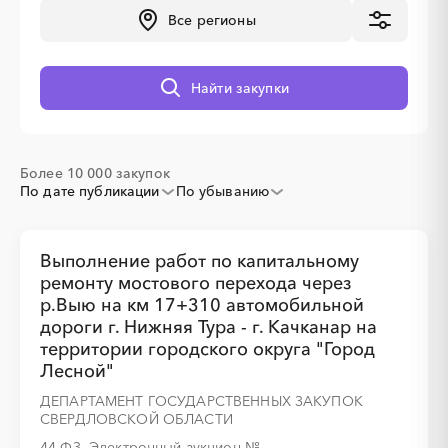
░
░
░
░
░
░
░
░
░
░
░
░
░
Все регионы
Найти закупки
░
░
░
░
░
░
░
░
░
░
░
Более 10 000 закупок
По дате публикации
По убыванию
░
░
░
░
░
░
░
░
░
░
░
░
░
Выполнение работ по капитальному
ремонту мостового перехода через
р.Выю на км 17+310 автомобильной
дороги г. Нижняя Тура - г. Качканар на
░
░
░
░
░
░
░
территории городского округа "Город
Лесной"
ДЕПАРТАМЕНТ ГОСУДАРСТВЕННЫХ ЗАКУПОК
СВЕРДЛОВСКОЙ ОБЛАСТИ
44-ФЗ, Электронный аукцион
№