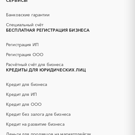
СЕРВИСЫ
"РЕГИОНАЛЬНЫЙ ЦЕНТР
ЗАКУПОК УДМУРТСКОЙ
РЕСПУБЛИКИ"
Банковские гарантии
1841075736
Специальный счёт
БЕСПЛАТНАЯ РЕГИСТРАЦИЯ БИЗНЕСА
АГЕНТСТВО
ОТКРЫТОЕ
ГОСУДАРСТВЕННОГО
АКЦИОНЕРНОЕ
ЗАКАЗА КРАСНОЯРСКОГО
ОБЩЕСТВО
Регистрация ИП
КРАЯ
"РОССИЙСКИЕ ЖЕЛЕЗНЫЕ
2460071692
ДОРОГИ"
Регистрация ООО
7708503727
Расчётный счёт для бизнеса
КРЕДИТЫ ДЛЯ ЮРИДИЧЕСКИХ ЛИЦ
КРАЕВОЕ
ГОСУДАРСТВЕННОЕ
ГОСУДАРСТВЕННОЕ
КАЗЕННОЕ УЧРЕЖДЕНИЕ
КАЗЕННОЕ УЧРЕЖДЕНИЕ
РЕСПУБЛИКИ САХА
Кредит для бизнеса
"ЦЕНТР
(ЯКУТИЯ) "ЦЕНТР
ГОСУДАРСТВЕННЫХ
ЗАКУПОК РЕСПУБЛИКИ
Кредит для ИП
ЗАКУПОК АЛТАЙСКОГО
САХА (ЯКУТИЯ)"
КРАЯ"
1435335477
Кредит для ООО
2224164425
Кредит без залога для бизнеса
ДЕПАРТАМЕНТ
ГОСУДАРСТВЕННОЕ
Кредит на развитие бизнеса
КОНТРАКТНОЙ СИСТЕМЫ
КАЗЕННОЕ УЧРЕЖДЕНИЕ
КУЗБАССА
ГОРОДА МОСКВЫ
Деньги для продавцов на маркетплейсах