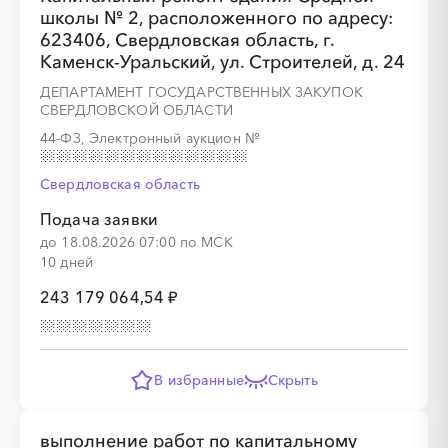
школы № 2, расположенного по адресу:
░
░
░
░
░
░
░
░
░
░
░
░
░
623406, Свердловская область, г.
Каменск-Уральский, ул. Строителей, д. 24
ДЕПАРТАМЕНТ ГОСУДАРСТВЕННЫХ ЗАКУПОК
СВЕРДЛОВСКОЙ ОБЛАСТИ
░
░
░
░
░
░
░
44-ФЗ, Электронный аукцион
№
Свердловская область
Подача заявки
до 18.08.2026 07:00 по МСК
10 дней
243 179 064,54 ₽
░
░
░
░
░
░
░
░
░
░
░
░
░
В избранные
Скрыть
░
░
░
░
░
░
░
выполнение работ по капитальному