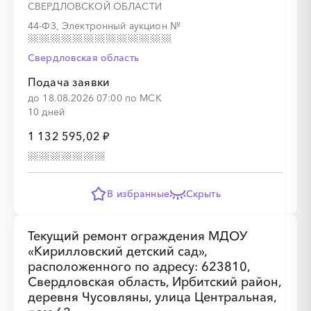
СВЕРДЛОВСКОЙ ОБЛАСТИ
44-ФЗ, Электронный аукцион
№
Свердловская область
░
░
░
░
░
░
░
░
░
░
░
░
░
Подача заявки
до 18.08.2026 07:00 по МСК
10 дней
1 132 595,02 ₽
░
░
░
░
░
░
░
В избранные
Скрыть
░
░
░
░
░
░
░
░
░
░
░
░
░
Текущий ремонт ограждения МДОУ
«Кирилловский детский сад»,
расположенного по адресу: 623810,
Свердловская область, Ирбитский район,
░
░
░
░
░
░
░
деревня Чусовляны, улица Центральная,