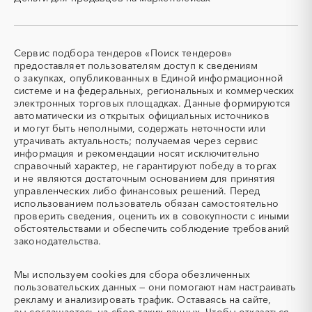
4205120352
"АГЕНТСТВО ПО
ЗАКУПКАМ
(КОНТРАКТНАЯ СЛУЖБА)
ДЕПАРТАМЕНТА
Сервис подбора тендеров «Поиск тендеров»
ЗДРАВООХРАНЕНИЯ
предоставляет пользователям доступ к сведениям
ГОРОДА МОСКВЫ"
о закупках, опубликованных в Единой информационной
7714338609
системе и на федеральных, региональных и коммерческих
электронных торговых площадках. Данные формируются
АКЦИОНЕРНОЕ
КИРОВСКОЕ ОБЛАСТНОЕ
автоматически из открытых официальных источников
ОБЩЕСТВО "ПОЧТА
ГОСУДАРСТВЕННОЕ
и могут быть неполными, содержать неточности или
РОССИИ"
КАЗЕННОЕ УЧРЕЖДЕНИЕ
утрачивать актуальность; получаемая через сервис
7724490000
"ЦЕНТР ПО
информация и рекомендации носят исключительно
ТЕХНИЧЕСКОМУ
справочный характер, не гарантируют победу в торгах
СОПРОВОЖДЕНИЮ
и не являются достаточным основанием для принятия
ГОСУДАРСТВЕННЫХ
управленческих либо финансовых решений. Перед
ЗАКУПОК"
использованием пользователь обязан самостоятельно
4345233451
проверить сведения, оценить их в совокупности с иными
обстоятельствами и обеспечить соблюдение требований
ДЕПАРТАМЕНТ
КАЗЕННОЕ УЧРЕЖДЕНИЕ
законодательства.
ГОСУДАРСТВЕННОГО
ЧУВАШСКОЙ
ЗАКАЗА ЯМАЛО-
РЕСПУБЛИКИ
НЕНЕЦКОГО
"РЕГИОНАЛЬНЫЙ ЦЕНТР
Мы используем
cookies
для сбора обезличенных
АВТОНОМНОГО ОКРУГА
ЗАКУПОК ЧУВАШСКОЙ
пользовательских данных — они помогают нам настраивать
8901017607
РЕСПУБЛИКИ"
рекламу и анализировать трафик. Оставаясь на сайте,
2130225986