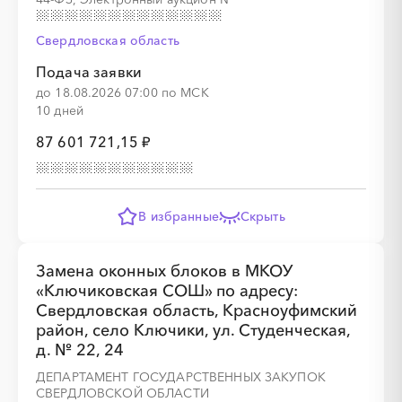
░
░
░
░
░
░
░
░
░
░
░
░
░
Свердловская область
Подача заявки
до 18.08.2026 07:00 по МСК
░
░
░
░
░
░
░
10 дней
87 601 721,15 ₽
В избранные
Скрыть
░
░
░
░
░
░
░
░
░
░
░
░
░
Замена оконных блоков в МКОУ
«Ключиковская СОШ» по адресу:
Свердловская область, Красноуфимский
░
░
░
░
░
░
░
район, село Ключики, ул. Студенческая,
д. № 22, 24
ДЕПАРТАМЕНТ ГОСУДАРСТВЕННЫХ ЗАКУПОК
СВЕРДЛОВСКОЙ ОБЛАСТИ