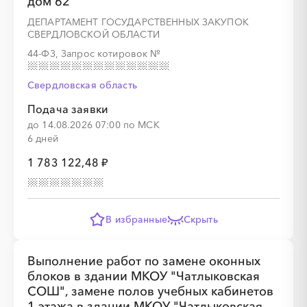
дом 62
ДЕПАРТАМЕНТ ГОСУДАРСТВЕННЫХ ЗАКУПОК
СВЕРДЛОВСКОЙ ОБЛАСТИ
44-ФЗ, Запрос котировок
№
░
░
░
░
░
░
░
░
░
░
░
░
░
Свердловская область
Подача заявки
до 14.08.2026 07:00 по МСК
░
░
░
░
░
░
░
6 дней
1 783 122,48 ₽
░
░
░
░
░
░
░
░
░
░
░
░
░
В избранные
Скрыть
Выполнение работ по замене оконных
░
░
░
░
░
░
░
блоков в здании МКОУ "Чатлыковская
СОШ", замене полов учебных кабинетов
1 этажа в здании МКОУ "Чатлыковская