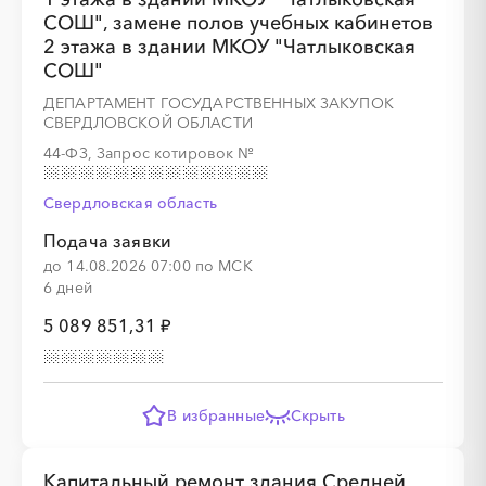
СОШ", замене полов учебных кабинетов
2 этажа в здании МКОУ "Чатлыковская
░
░
░
░
░
░
░
░
░
░
░
░
░
СОШ"
ДЕПАРТАМЕНТ ГОСУДАРСТВЕННЫХ ЗАКУПОК
СВЕРДЛОВСКОЙ ОБЛАСТИ
░
░
░
░
░
░
░
44-ФЗ, Запрос котировок
№
Свердловская область
Подача заявки
до 14.08.2026 07:00 по МСК
6 дней
░
░
░
░
░
░
░
░
░
░
░
░
░
5 089 851,31 ₽
░
░
░
░
░
░
░
В избранные
Скрыть
Капитальный ремонт здания Средней