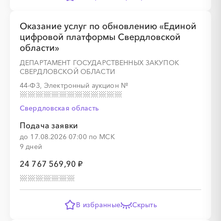
░
░
░
░
░
░
░
░
░
░
░
░
░
Оказание услуг по обновлению «Единой
цифровой платформы Свердловской
░
░
░
░
░
░
░
области»
ДЕПАРТАМЕНТ ГОСУДАРСТВЕННЫХ ЗАКУПОК
СВЕРДЛОВСКОЙ ОБЛАСТИ
44-ФЗ, Электронный аукцион
№
░
░
░
Свердловская область
░
░
░
░
░
░
░
░
░
░
Подача заявки
до 17.08.2026 07:00 по МСК
9 дней
░
░
░
░
░
░
░
24 767 569,90 ₽
В избранные
Скрыть