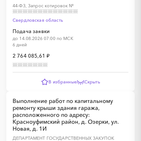
44-ФЗ, Запрос котировок
№
Свердловская область
░
░
░
░
░
░
░
░
░
░
░
░
░
Подача заявки
до 14.08.2026 07:00 по МСК
6 дней
░
░
░
░
░
░
░
2 764 085,61 ₽
В избранные
Скрыть
░
░
░
░
░
░
░
░
░
░
░
░
░
Выполнение работ по капитальному
ремонту крыши здания гаража,
расположенного по адресу:
Красноуфимский район, д. Озерки, ул.
░
░
░
░
░
░
░
Новая, д. 1И
ДЕПАРТАМЕНТ ГОСУДАРСТВЕННЫХ ЗАКУПОК