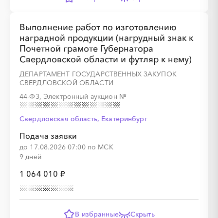
Выполнение работ по изготовлению
░
░
░
░
░
░
░
░
░
░
░
░
░
наградной продукции (нагрудный знак к
Почетной грамоте Губернатора
Свердловской области и футляр к нему)
░
░
░
░
░
░
░
ДЕПАРТАМЕНТ ГОСУДАРСТВЕННЫХ ЗАКУПОК
СВЕРДЛОВСКОЙ ОБЛАСТИ
44-ФЗ, Электронный аукцион
№
Свердловская область, Екатеринбург
░
░
░
░
░
░
░
░
░
░
░
░
░
Подача заявки
до 17.08.2026 07:00 по МСК
9 дней
░
░
░
░
░
░
░
1 064 010 ₽
В избранные
Скрыть