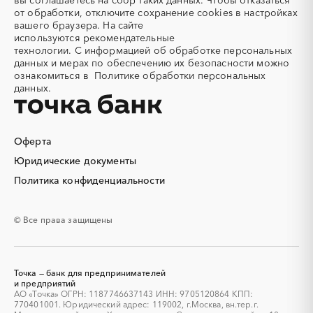
вы соглашаетесь на сбор таких данных. Чтобы отказаться
от обработки, отключите сохранение cookies в настройках
ГОСУДАРСТВЕННОЕ
ГОСУДАРСТВЕННОЕ
вашего браузера. На сайте
КАЗЕННОЕ УЧРЕЖДЕНИЕ
КАЗЕННОЕ УЧРЕЖДЕНИЕ
используются
рекомендательные
РЯЗАНСКОЙ ОБЛАСТИ
ОРЕНБУРГСКОЙ ОБЛАСТИ
технологии.
С информацией об обработке персональных
"ЦЕНТР ЗАКУПОК
"ЦЕНТР ОРГАНИЗАЦИИ
данных и мерах по обеспечению их безопасности можно
РЯЗАНСКОЙ ОБЛАСТИ"
ЗАКУПОК"
ознакомиться в
Политике обработки персональных
6234151768
5610223825
данных.
ПУБЛИЧНОЕ
АКЦИОНЕРНОЕ
АКЦИОНЕРНОЕ
ОБЩЕСТВО "СИБИРСКАЯ
ОБЩЕСТВО "РОССЕТИ
АГРАРНАЯ ГРУППА"
Оферта
МОСКОВСКИЙ РЕГИОН"
7017012254
Юридические документы
5036065113
Политика конфиденциальности
МИНИСТЕРСТВО ПО
АКЦИОНЕРНОЕ
РЕГУЛИРОВАНИЮ
ОБЩЕСТВО "АГЕНТСТВО
КОНТРАКТНОЙ СИСТЕМЫ
ПО ГОСУДАРСТВЕННОМУ
© Все права защищены
В СФЕРЕ ЗАКУПОК
ЗАКАЗУ РЕСПУБЛИКИ
ВОРОНЕЖСКОЙ
ТАТАРСТАН"
ОБЛАСТИ
1655391893
3666159455
Точка — банк для предпринимателей
и предприятий
ГОСУДАРСТВЕННОЕ
ГОСУДАРСТВЕННОЕ
АО «Точка» ОГРН: 1187746637143 ИНН: 9705120864 КПП:
770401001. Юридический адрес: 119002, г.Москва, вн.тер.г.
КАЗЕННОЕ УЧРЕЖДЕНИЕ
КАЗЕННОЕ УЧРЕЖДЕНИЕ