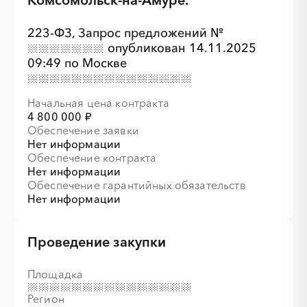
Комсомольск-на-Амуре.
223-ФЗ,
Запрос предложений
№
опубликован 14.11.2025
09:49 по Москве
░
░
░
░
░
░
░
░
░
░
░
░
░
░
░
Начальная цена контракта
4 800 000 ₽
Обеспечение заявки
Нет информации
Обеспечение контракта
Нет информации
Обеспечение гарантийных обязательств
Нет информации
░
░
░
░
░
░
░
░
░
░
░
░
░
░
░
░
░
░
░
░
░
░
░
Проведение закупки
Площадка
Регион