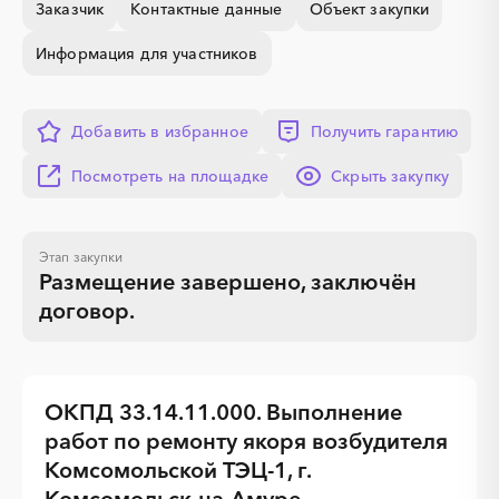
Заказчик
Контактные данные
Объект закупки
░
░
░
░
░
░
░
Информация для участников
░
░
░
░
░
░
░
░
░
░
░
░
░
░
░
Добавить в избранное
Получить гарантию
Посмотреть на площадке
Скрыть закупку
░
░
░
░
░
░
░
░
░
░
░
░
░
░
░
Этап закупки
Размещение завершено, заключён
договор
.
ОКПД 33.14.11.000. Выполнение
работ по ремонту якоря возбудителя
Комсомольской ТЭЦ-1, г.