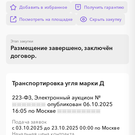
Добавить в избранное
Получить гарантию
Посмотреть на площадке
Скрыть закупку
Этап закупки
Размещение завершено, заключён
договор
.
░
░
░
░
░
░
░
░
░
Транспортировка угля марки Д
223-ФЗ,
Электронный аукцион
№
опубликован 06.10.2025
16:05 по Москве
Подача заявок
с
03.10.2025
до
23.10.2025 00:00 по Москве
Начальная цена контракта