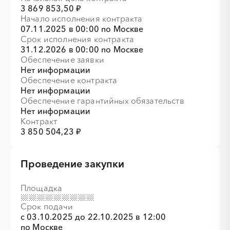
3 869 853,50 ₽
Начало исполнения контракта
07.11.2025 в 00:00 по Москве
Срок исполнения контракта
31.12.2026 в 00:00 по Москве
Обеспечение заявки
Нет информации
Обеспечение контракта
Нет информации
░
░
░
░
░
░
░
░
░
░
░
░
░
░
░
Обеспечение гарантийных обязательств
Нет информации
Контракт
3 850 504,23 ₽
Проведение закупки
░
░
░
░
░
░
░
░
░
░
░
Площадка
░
░
░
░
░
░
░
░
░
░
░
░
░
░
░
Срок подачи
с
03.10.2025
до
22.10.2025 в 12:00
по Москве