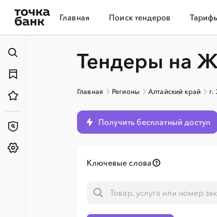
Главная
Поиск тендеров
Тариф
Тендеры на Ж
Главная
Регионы
Алтайский край
г.
Получить бесплатный доступ
Ключевые слова
░
░
░
░
░
░
░