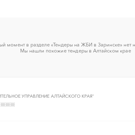
░
░
░
░
░
░
░
░
░
░
░
░
░
░
░
░
░
░
░
░
░
░
░
░
ый момент в разделе «Тендеры на ЖБИ в Заринске» нет но
Мы нашли похожие тендеры в Алтайском крае
░
░
░
░
░
░
░
░
░
░
░
░
░
░
░
░
░
░
░
░
░
░
░
░
░
░
░
░
░
░
░
░
ТЕЛЬНОЕ УПРАВЛЕНИЕ АЛТАЙСКОГО КРАЯ"
░
░
░
░
░
░
░
░
░
░
░
░
░
░
░
░