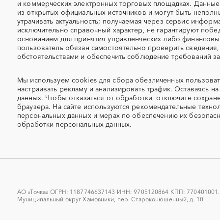
Алмазное бурение
Алмазная резка
и коммерческих электронных торговых площадках. Данны
из открытых официальных источников и могут быть неполн
Алюминий
Аммоний
утрачивать актуальность; получаемая через сервис информ
Антискалант
Антрацит
исключительно справочный характер, не гарантируют побед
основанием для принятия управленческих либо финансов
Аренда автобусов
пользователь обязан самостоятельно проверить сведения,
Аренда автомобилей
обстоятельствами и обеспечить соблюдение требований за
Аренда спецтехники с экипажем
Арматурная сетка
Архитектурная подсветка
Асфальт
Мы используем
cookies
для сбора обезличенных пользоват
Аудиоролики
Аудиторские услуги
настраивать рекламу и анализировать трафик. Оставаясь на 
данных. Чтобы отказаться от обработки, отключите сохран
Аутстаффинг
Базы данных
браузера. На сайте используются
рекомендательные технол
Бассейн
Бахилы
персональных данных и мерах по обеспечению их безопас
Берцы
обработки персональных данных.
Бескаркасный ангар
Биллинг
Благоустройство террит
Бренд
Брендбуки
Бумага А4
Бумажные мешки
Бурение
Бурение скважин
Буровой инструмент
Буровые работы
АО «Точка» ОГРН: 1187746637143 ИНН: 9705120864 КПП: 770401001. Ю
Муниципальный округ Хамовники, пер. Староконюшенный, д. 10
Буронабивные сваи
Бутилированная вода
Бытовки
Бытовая техника