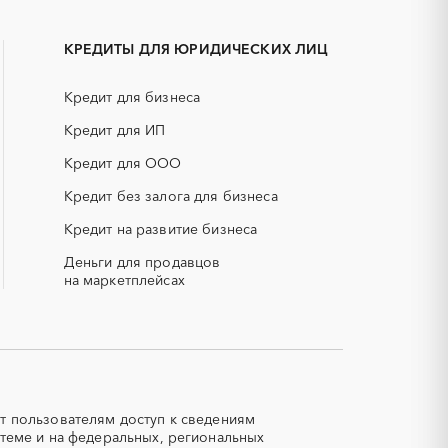
АКЗ (антикоррозийная защита)
Камень-на-Оби
ГРП (гидравлический разрыв
Яровое
пласта)
КРЕДИТЫ ДЛЯ ЮРИДИЧЕСКИХ ЛИЦ
ЕГЭ
Кредит для бизнеса
ительные
КТП
Кредит для ИП
ОКР (опытно-конструкторские
работы)
Кредит для ООО
вления)
СВО
Кредит без залога для бизнеса
ающие
ТЭН (Теплоэлектронагреватель)
Кредит на развитие бизнеса
Аварийные работы
Деньги для продавцов
на маркетплейсах
Автобус
Автоматизация
Автотранспорт
Азотные компрессоры
т пользователям доступ к сведениям
Аккумуляторы
теме и на федеральных, региональных