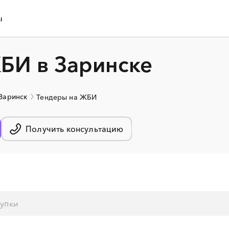
ы
БИ в Заринске
 Заринск
Тендеры на ЖБИ
Получить консультацию
░
░
░
░
░
░
░
░
░