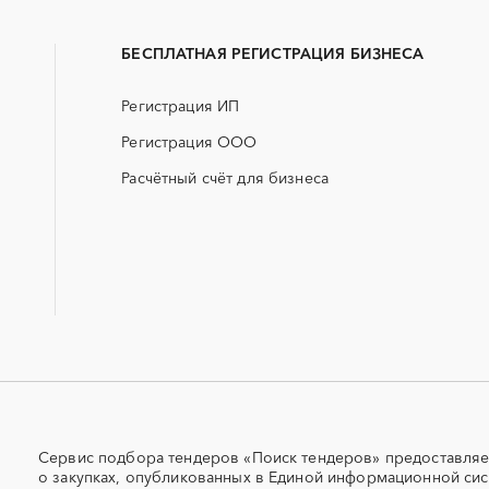
Erp-системы
АЗС
Горняк
Змеиногорск
БАД (Биологически активные
ГНБ
Рубцовск
Славгород
добавки)
БЕСПЛАТНАЯ РЕГИСТРАЦИЯ БИЗНЕСА
ДВП
ДСП
Регистрация ИП
ИБП
КИП (контрольно-измер
приборы)
Регистрация ООО
НИОКР
НПЗ
Расчётный счёт для бизнеса
ПГС (песчано-гравийная смесь)
РВД (рукава высокого да
СКУД
СОЖ (смазочно-охлажд
жидкости)
УКПГ
ЯТЭК
Авиационные работы
Авиационные работы
вертолетами
Автогрейдер
Автозапчасти
Автомобильные весы
Авторский надзор
Адсорбенты
Азот
Сервис подбора тендеров «Поиск тендеров» предоставляе
Акварель
Аквариумы
о закупках, опубликованных в Единой информационной сис