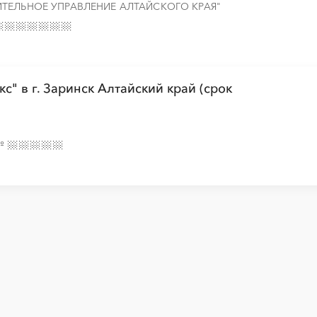
ТЕЛЬНОЕ УПРАВЛЕНИЕ АЛТАЙСКОГО КРАЯ"
с" в г. Заринск Алтайский край (срок
№
Закупки малого объема
Тендеры заводов
B2B
GPON
Алейск
Барнаул