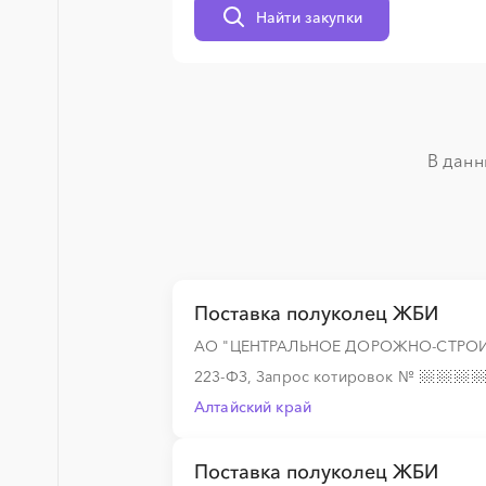
Найти закупки
░
░
░
░
░
░
░
░
░
░
░
░
В данн
░
░
░
░
░
░
░
░
░
░
░
░
░
░
Поставка полуколец ЖБИ
АО "ЦЕНТРАЛЬНОЕ ДОРОЖНО-СТРОИ
░
░
░
░
░
░
░
223-ФЗ, Запрос котировок
№
Алтайский край
░
░
░
░
░
░
░
Поставка полуколец ЖБИ