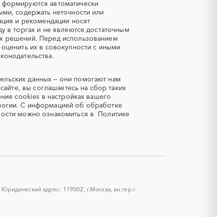
Алюминиевые конструкции
е формируются автоматически
ыми, содержать неточности или
Ангар
ация и рекомендации носят
Аппараты воздушного
у в торгах и не являются достаточным
охлаждения
ых решений. Перед использованием
 оценить их в совокупности с иными
Аренда погрузчика
конодательства.
Арматурные каркасы для свай
Асфальтирование дорог
ельских данных — они помогают нам
Аутсорсинг
сайте, вы соглашаетесь на сбор таких
ение cookies в настройках вашего
Баннеры
огии.
С информацией об обработке
Башенные краны
ности можно ознакомиться в
Политике
Беспилотники
ории
Бобы
Бронежилеты
Бумажные пакеты
Бурильные трубы
Буровые установки
ридический адрес: 119002, г.Москва, вн.тер.г.
Бухгалтерские услуги
Бытовая химия