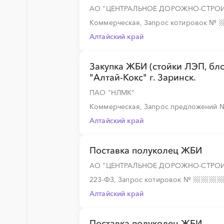
АО "ЦЕНТРАЛЬНОЕ ДОРОЖНО-СТРОИ
░
░
░
░
░
░
░
Коммерческая, Запрос котировок
№
Алтайский край
░
░
░
░
░
░
░
Закупка ЖБИ (стойки ЛЭП, б
"Алтай-Кокс" г. Заринск.
░
░
░
░
░
░
░
ПАО "НЛМК"
Коммерческая, Запрос предложений
Алтайский край
░
░
░
░
░
░
░
Поставка полуколец ЖБИ
░
░
░
░
░
АО "ЦЕНТРАЛЬНОЕ ДОРОЖНО-СТРОИ
223-ФЗ, Запрос котировок
№
Алтайский край
Поставка полуколец ЖБИ