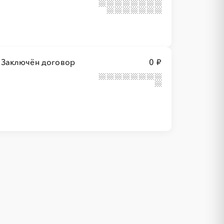
Заключён договор
0 ₽
1С
IT
Белокуриха