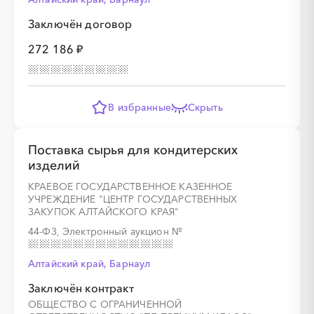
Заключён договор
272 186 ₽
░
░
░
░
░
░
░
░
░
░
░
░
░
░
░
░
░
░
░
░
░
░
В избранные
Скрыть
Поставка сырья для кондитерских
изделий
░
░
░
░
░
░
░
КРАЕВОЕ ГОСУДАРСТВЕННОЕ КАЗЕННОЕ
УЧРЕЖДЕНИЕ "ЦЕНТР ГОСУДАРСТВЕННЫХ
ЗАКУПОК АЛТАЙСКОГО КРАЯ"
░
░
░
░
░
░
░
░
░
44-ФЗ, Электронный аукцион
№
Алтайский край, Барнаул
Заключён контракт
░
░
░
░
░
░
░
ОБЩЕСТВО С ОГРАНИЧЕННОЙ