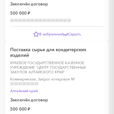
Заключён договор
500 000 ₽
В избранные
Скрыть
░
░
░
░
░
Поставка сырья для кондитерских
░
░
░
░
░
░
░
░
░
░
░
░
░
░
░
изделий
КРАЕВОЕ ГОСУДАРСТВЕННОЕ КАЗЕННОЕ
УЧРЕЖДЕНИЕ "ЦЕНТР ГОСУДАРСТВЕННЫХ
ЗАКУПОК АЛТАЙСКОГО КРАЯ"
Коммерческая, Запрос котировок
№
░
░
░
░
░
Алтайский край
Заключён договор
░
░
░
░
░
░
░
░
░
░
░
░
░
░
░
500 000 ₽