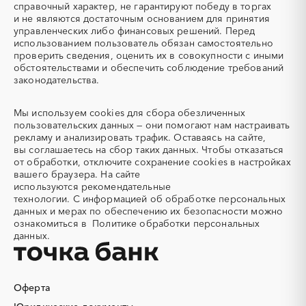
справочный характер, не гарантируют победу в торгах
Автогрейдер
Автозапчасти
и не являются достаточным основанием для принятия
управленческих либо финансовых решений. Перед
Автоматизация
Автомобили
использованием пользователь обязан самостоятельно
Автомобильные весы
Авторский надзор
проверить сведения, оценить их в совокупности с иными
обстоятельствами и обеспечить соблюдение требований
Автотранспорт
Автоцистерны пожарные
законодательства.
Адсорбенты
Азот
Азотные компрессоры
Азотные станции
Мы используем
cookies
для сбора обезличенных
Акварель
Аквариумы
пользовательских данных — они помогают нам настраивать
рекламу и анализировать трафик. Оставаясь на сайте,
Аккумуляторы
Алкогольная продукция
вы соглашаетесь на сбор таких данных. Чтобы отказаться
Алмазное бурение
Алмазная резка
от обработки, отключите сохранение cookies в настройках
вашего браузера. На сайте
Алюминиевые
Алюминиевые профили
используются
рекомендательные
конструкции
технологии.
С информацией об обработке персональных
Алюминий
Аммоний
данных и мерах по обеспечению их безопасности можно
ознакомиться в
Политике обработки персональных
Ангар
Антенны
данных.
Антискалант
Антрацит
Аппараты воздушного
Аргон
охлаждения
Оферта
Аренда автобусов
Аренда автомобилей