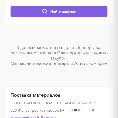
Найти закупки
░
░
░
░
░
░
░
░
░
░
░
░
░
░
░
░
░
░
░
░
░
░
В данный момент в разделе «Тендеры на 
растительное масло в Славгороде» нет новых 
закупок.

Мы нашли похожие тендеры в Алтайском крае
░
░
░
░
░
░
░
░
░
░
░
░
░
░
Поставка материалов
ООО " БАРНАУЛЬСКАЯ СЕТЕВАЯ КОМПАНИЯ "
223-ФЗ, Запрос котировок
№
░
░
░
░
░
░
░
░
░
Алтайский край, Барнаул