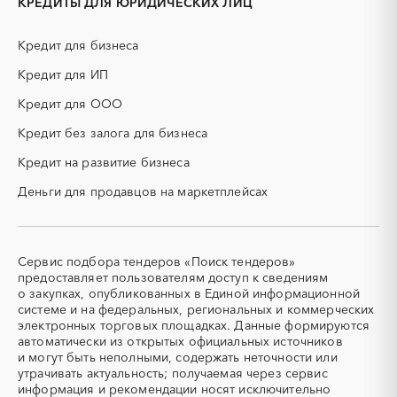
КРЕДИТЫ ДЛЯ ЮРИДИЧЕСКИХ ЛИЦ
ИБП
КИП (контрольно-
измерительные приборы)
Кредит для бизнеса
КТП
МТР (материально-
технические ресурсы)
Кредит для ИП
НИОКР
НПЗ
Кредит для ООО
ОКР (опытно-
ОСАГО
конструкторские работы)
Кредит без залога для бизнеса
ПГС (песчано-гравийная
РВД (рукава высокого
Кредит на развитие бизнеса
смесь)
давления)
Деньги для продавцов на маркетплейсах
СВО
СКС (структурированные
кабельные системы)
СКУД
СОЖ (смазочно-
охлаждающие жидкости)
Сервис подбора тендеров «Поиск тендеров»
ТЭН
УДС (установки
предоставляет пользователям доступ к сведениям
(Теплоэлектронагреватель)
депарафинизации скважин)
о закупках, опубликованных в Единой информационной
системе и на федеральных, региональных и коммерческих
УКПГ
ЯТЭК
электронных торговых площадках. Данные формируются
Аварийные работы
Авиаперевозка
автоматически из открытых официальных источников
Авиационные работы
Авиационные работы
и могут быть неполными, содержать неточности или
вертолетами
утрачивать актуальность; получаемая через сервис
информация и рекомендации носят исключительно
Автобус
Автовозы