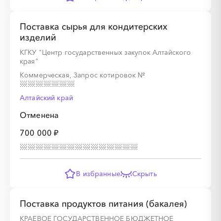
Поставка сырья для кондитерских
░
░
░
░
░
изделий
КГКУ "Центр государственных закупок Алтайского
░
░
░
░
░
░
░
░
░
░
░
░
░
░
░
края"
Коммерческая, Запрос котировок
№
Алтайский край
Отменена
░
░
░
░
░
700 000 ₽
░
░
░
░
░
░
░
░
░
░
░
░
░
░
░
В избранные
Скрыть
Поставка продуктов питания (бакалея)
КРАЕВОЕ ГОСУДАРСТВЕННОЕ БЮДЖЕТНОЕ