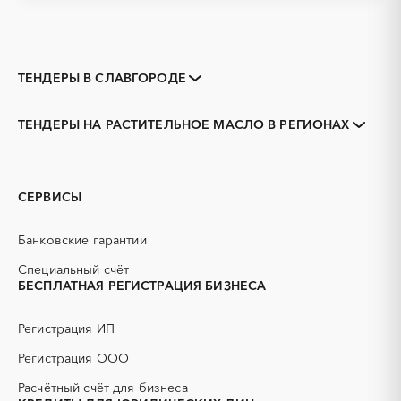
ТЕНДЕРЫ В СЛАВГОРОДЕ
Закупки коммерческих
Закупки малого объема
организаций
ТЕНДЕРЫ НА РАСТИТЕЛЬНОЕ МАСЛО В РЕГИОНАХ
Тендеры заводов
1С
Алтайский край
Алейск
3D печать
B2B
Барнаул
Белокуриха
GPON
IT
Бийск
Горняк
СЕРВИСЫ
PR
Erp-системы
Заринск
Змеиногорск
АЗС
АКЗ (антикоррозийная
Камень-на-Оби
Новоалтайск
Банковские гарантии
защита)
Рубцовск
Яровое
АЭС
БАД (Биологически
Специальный счёт
активные добавки)
БЕСПЛАТНАЯ РЕГИСТРАЦИЯ БИЗНЕСА
ГНБ
ГРП (гидравлический
разрыв пласта)
Регистрация ИП
ГСМ
ДВП
Регистрация ООО
ДСП
ЕГЭ
Расчётный счёт для бизнеса
ЖБИ
ЖКХ