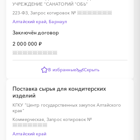
░
░
░
░
░
УЧРЕЖДЕНИЕ "САНАТОРИЙ "ОБЬ"
223-ФЗ, Запрос котировок
№
Алтайский край, Барнаул
░
░
░
░
░
░
░
░
░
░
░
░
░
░
░
Заключён договор
2 000 000 ₽
░
░
░
░
░
В избранные
Скрыть
░
░
░
░
░
░
░
░
░
░
░
░
░
░
░
Поставка сырья для кондитерских
изделий
КГКУ "Центр государственных закупок Алтайского
края"
░
░
░
░
░
Коммерческая, Запрос котировок
№
Алтайский край
░
░
░
░
░
░
░
░
░
░
░
░
░
░
░