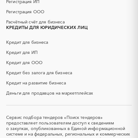
Регистрация ИП
ГСМ
ДВП
Регистрация ООО
ДСП
ЕГЭ
Расчётный счёт для бизнеса
ЖБИ
ЖКХ
КРЕДИТЫ ДЛЯ ЮРИДИЧЕСКИХ ЛИЦ
ИБП
КИП (контрольно-
измерительные приборы)
Кредит для бизнеса
КТП
МТР (материально-
технические ресурсы)
Кредит для ИП
НИОКР
НПЗ
Кредит для ООО
ОКР (опытно-
ОСАГО
конструкторские работы)
Кредит без залога для бизнеса
ПГС (песчано-гравийная
РВД (рукава высокого
Кредит на развитие бизнеса
смесь)
давления)
Деньги для продавцов на маркетплейсах
СВО
СКС (структурированные
кабельные системы)
СКУД
СОЖ (смазочно-
охлаждающие жидкости)
Сервис подбора тендеров «Поиск тендеров»
ТЭН
УДС (установки
предоставляет пользователям доступ к сведениям
(Теплоэлектронагреватель)
депарафинизации скважин)
о закупках, опубликованных в Единой информационной
системе и на федеральных, региональных и коммерческих
УКПГ
ЯТЭК