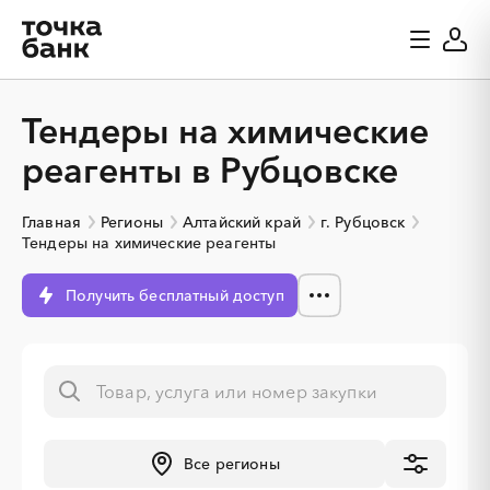
Тендеры на химические
реагенты в Рубцовске
Главная
Регионы
Алтайский край
г. Рубцовск
Тендеры на химические реагенты
Получить бесплатный доступ
░
░
░
░
░
░
░
Все регионы
░
░
░
░
░
░
░
░
░