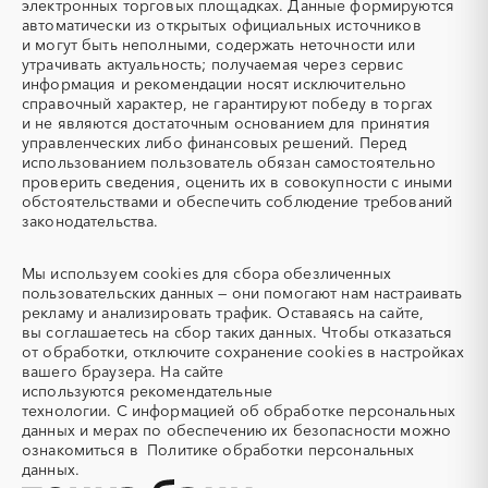
электронных торговых площадках. Данные формируются
Аварийные работы
Авиаперевозка
автоматически из открытых официальных источников
Авиационные работы
Авиационные работы
и могут быть неполными, содержать неточности или
вертолетами
утрачивать актуальность; получаемая через сервис
информация и рекомендации носят исключительно
Автобус
Автовозы
справочный характер, не гарантируют победу в торгах
Автогрейдер
Автозапчасти
и не являются достаточным основанием для принятия
управленческих либо финансовых решений. Перед
Автоматизация
Автомобили
использованием пользователь обязан самостоятельно
Автомобильные весы
Авторский надзор
проверить сведения, оценить их в совокупности с иными
обстоятельствами и обеспечить соблюдение требований
Автотранспорт
Автоцистерны пожарные
законодательства.
Адсорбенты
Азот
Азотные компрессоры
Азотные станции
Мы используем
cookies
для сбора обезличенных
Акварель
Аквариумы
пользовательских данных — они помогают нам настраивать
рекламу и анализировать трафик. Оставаясь на сайте,
Аккумуляторы
Алкогольная продукция
вы соглашаетесь на сбор таких данных. Чтобы отказаться
Алмазное бурение
Алмазная резка
от обработки, отключите сохранение cookies в настройках
вашего браузера. На сайте
Алюминиевые
Алюминиевые профили
используются
рекомендательные
конструкции
технологии.
С информацией об обработке персональных
Алюминий
Аммоний
данных и мерах по обеспечению их безопасности можно
ознакомиться в
Политике обработки персональных
Ангар
Антенны
данных.
Антискалант
Антрацит